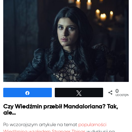
0
Udostępnij
Tweetuj
UDOSTĘPNIE
Czy Wiedźmin przebił Mandaloriana? Tak,
ale…
Po wczorajszym artykule na temat
popularności
Wiedźmina względem Stranger Things
w dyskusji na