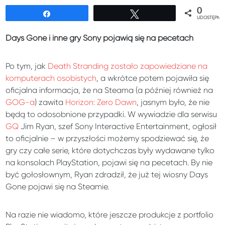
0
Udostępnij
Tweetuj
UDOSTĘPNIE
Days Gone i inne gry Sony pojawią się na pecetach
Po tym, jak
Death Stranding zostało zapowiedziane na
komputerach osobistych
, a wkrótce potem pojawiła się
oficjalna informacja, że na Steama (a później również na
GOG-a
) zawita
Horizon: Zero Dawn
, jasnym było, że nie
będą to odosobnione przypadki. W wywiadzie dla serwisu
GQ
Jim Ryan, szef Sony Interactive Entertainment, ogłosił
to oficjalnie – w przyszłości możemy spodziewać się, że
gry czy całe serie, które dotychczas były wydawane tylko
na konsolach PlayStation, pojawi się na pecetach. By nie
być gołosłownym, Ryan zdradził, że już tej wiosny Days
Gone pojawi się na Steamie.
Na razie nie wiadomo, które jeszcze produkcje z portfolio