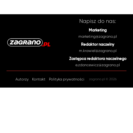
Napisz do nas:
Marketing
marketing@zagrano.pl
Redaktor naczelny
m.krawiel@zagrano.pl
Zastępca redaktora naczelnego
e.zdancewicz@zagrano.pl
Autorzy
Kontakt
Polityka prywatności
zagrano.pl © 2026