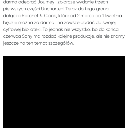
darmo odebrać Journey i zbiorcze wydanie trzech
pierwszych części Uncharted. Teraz do tego grona
dołącza Ratchet & Clank, które od 2 marca do 1 kwietnia
będzie można za darmo i na zawsze dodać do swojej
cyfrowej biblioteki. To jednak nie wszystko, bo do końca
czerwca Sony ma rozdać kolejne produkcje, ale nie znamy
jeszcze na ten temat szczegółów.