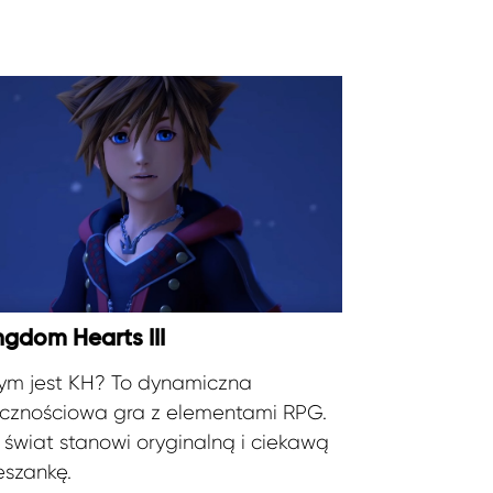
ngdom Hearts III
ym jest KH? To dynamiczna
ęcznościowa gra z elementami RPG.
 świat stanowi oryginalną i ciekawą
eszankę.