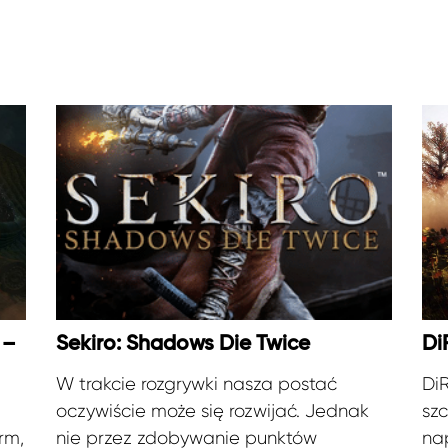
 –
Sekiro: Shadows Die Twice
Di
W trakcie rozgrywki nasza postać
DiR
oczywiście może się rozwijać. Jednak
szc
irm,
nie przez zdobywanie punktów
na