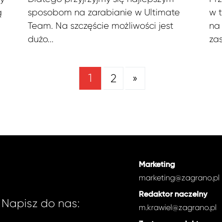
ą
sposobom na zarabianie w Ultimate
w t
Team. Na szczęście możliwości jest
na 
dużo...
za
1
2
»
Marketing
marketing@zagrano.pl
Redaktor naczelny
Napisz do nas:
m.krawiel@zagrano.pl