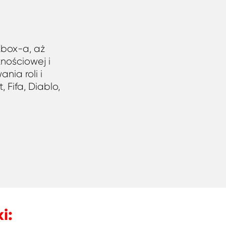
 Xbox-a, aż
nościowej i
nia roli i
 Fifa, Diablo,
i: