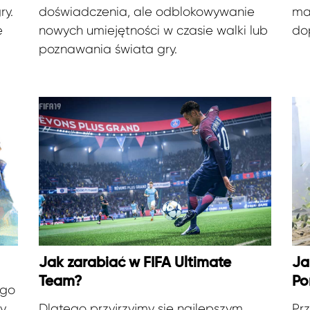
ry.
doświadczenia, ale odblokowywanie
ma
e
nowych umiejętności w czasie walki lub
do
poznawania świata gry.
Jak zarabiać w FIFA Ultimate
Ja
Team?
Po
ego
my
Dlatego przyjrzyjmy się najlepszym
Pr