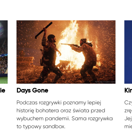
ie
Days Gone
Ki
Podczas rozgrywki poznamy lepiej
Cz
historię bohatera oraz świata przed
zr
wybuchem pandemii. Sama rozgrywka
Jej
to typowy sandbox.
mi