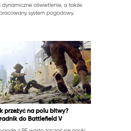
 dynamiczne oświetlenie, a także
pracowany system pogodowy.
k przeżyć na polu bitwy?
radnik do Battlefield V
zygodę z BF warto zacząć się nauki