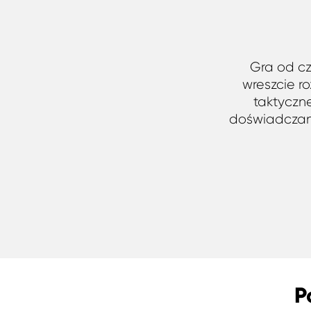
Gra od cza
wreszcie r
taktyczne
doświadczania
P