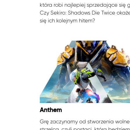
która robi najlepiej sprzedające się g
Czy Sekiro: Shadows Die Twice okaż
się ich kolejnym hitem?
Anthem
Grę zaczynamy od stworzenia woln
strzelca, czyli postaci, którą będzie