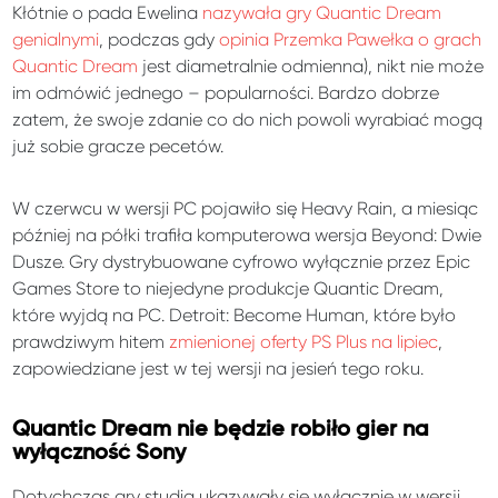
Kłótnie o pada Ewelina
nazywała gry Quantic Dream
genialnymi
, podczas gdy
opinia Przemka Pawełka o grach
Quantic Dream
jest diametralnie odmienna), nikt nie może
im odmówić jednego – popularności. Bardzo dobrze
zatem, że swoje zdanie co do nich powoli wyrabiać mogą
już sobie gracze pecetów.
W czerwcu w wersji PC pojawiło się Heavy Rain, a miesiąc
później na półki trafiła komputerowa wersja Beyond: Dwie
Dusze. Gry dystrybuowane cyfrowo wyłącznie przez Epic
Games Store to niejedyne produkcje Quantic Dream,
które wyjdą na PC. Detroit: Become Human, które było
prawdziwym hitem
zmienionej oferty PS Plus na lipiec
,
zapowiedziane jest w tej wersji na jesień tego roku.
Quantic Dream nie będzie robiło gier na
wyłączność Sony
Dotychczas gry studia ukazywały się wyłącznie w wersji