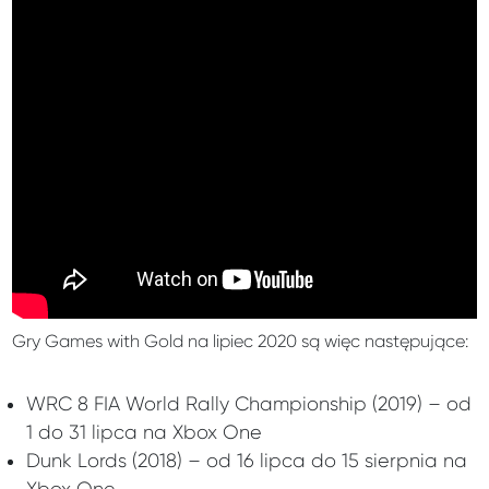
Gry Games with Gold na lipiec 2020 są więc następujące:
WRC 8 FIA World Rally Championship (2019) – od
1 do 31 lipca na Xbox One
Dunk Lords (2018) – od 16 lipca do 15 sierpnia na