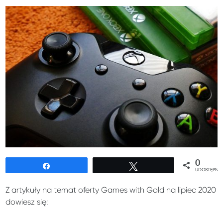
0
Udostępnij
Tweetuj
UDOSTĘPNIE
Z artykuły na temat oferty Games with Gold na lipiec 2020
dowiesz się: