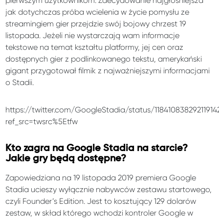
pierwszym użytkownikom. Zdecydowanie najgłośniejsza
jak dotychczas próba wcielenia w życie pomysłu ze
streamingiem gier przejdzie swój bojowy chrzest 19
listopada. Jeżeli nie wystarczają wam informacje
tekstowe na temat kształtu platformy, jej cen oraz
dostępnych gier z podlinkowanego tekstu, amerykański
gigant przygotował filmik z najważniejszymi informacjami
o Stadii.
https://twitter.com/GoogleStadia/status/11841083829211914
ref_src=twsrc%5Etfw
Kto zagra na Google Stadia na starcie?
Jakie gry będą dostępne?
Zapowiedziana na 19 listopada 2019 premiera Google
Stadia ucieszy wyłącznie nabywców zestawu startowego,
czyli Founder’s Edition. Jest to kosztujący 129 dolarów
zestaw, w skład którego wchodzi kontroler Google w