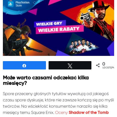
0
Udostępnij
Tweetuj
UDOSTĘPNIE
Może warto czasami odczekać kilka
miesięcy?
Spore przeceny głośnych tytułów wywołują od jakiegoś
czasu spore dyskusje, które nie zawsze kończą się po myśli
twórców. Na wściekłość konsumentów naraziło się kilka
miesięcy temu Square Enix.
Oceny
Shadow of the Tomb