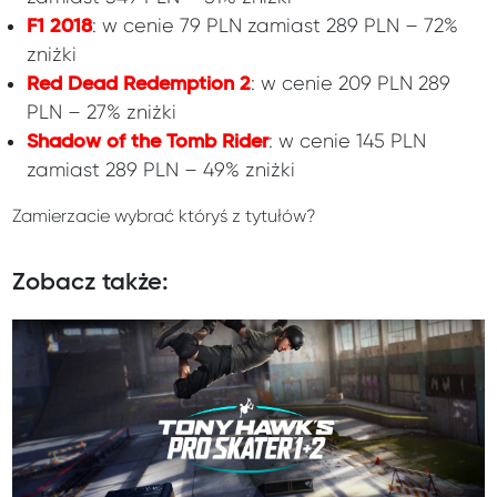
: w cenie 79 PLN zamiast 289 PLN – 72%
F1 2018
zniżki
: w cenie 209 PLN 289
Red Dead Redemption 2
PLN – 27% zniżki
: w cenie 145 PLN
Shadow of the Tomb Rider
zamiast 289 PLN – 49% zniżki
Zamierzacie wybrać któryś z tytułów?
Zobacz także: