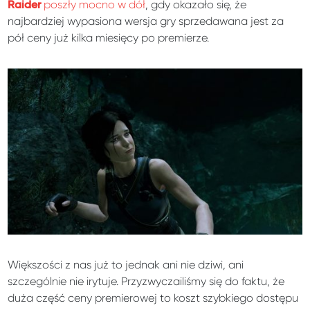
poszły mocno w dół
, gdy okazało się, że
Raider
najbardziej wypasiona wersja gry sprzedawana jest za
pół ceny już kilka miesięcy po premierze.
Większości z nas już to jednak ani nie dziwi, ani
szczególnie nie irytuje. Przyzwyczailiśmy się do faktu, że
duża część ceny premierowej to koszt szybkiego dostępu