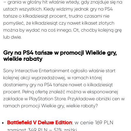
– grania w głośny hit właśnie wtedy, gdy znajduje się na
ustach wszystkich. Kiedy widzimy jednak gry na PS4
tańsze o kilkadziesiąt procent, trudno czasami nie
pomyśleć, że kilkadziesiąt czy nawet kilkaset złotych
można by wydać na coś innego. Ot, choćby kolejną grę
lub dwie.
Gry na PS4 tańsze w promocji Wielkie gry,
wielkie rabaty
Sony Interactive Entertainment ogłosiło właśnie start
kolejnej akcji wyprzedażowej, w ramach której
dostaniemy gry na PS4 tańsze nawet o kilkadziesiąt
procent. Pełną ofertę znaleźć można w eksponowanej
zakładce w PlayStation Store. Przykładowe obniżki cen w
ramach promocji Wielkie gry, wielkie rabaty?
: w cenie 169 PLN
Battlefield V Deluxe Edition
zamiast 349 PLN – 51% zniżki