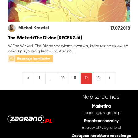
Michał Krawiel
17.07.2018
The Wicked+The Divine [RECENZJA]
W The Wicked+The Divine spotykamy bóstwa, które raz na dziewięć
dekad przybierają ludzką postać na...
Recenzje komiksów
12
«
1
10
11
13
»
…
Napisz do nas:
Marketing
marketing@zagrano.pl
Redaktor naczelny
m.krawiel@zagrano.pl
Zastępca redaktora naczelnego