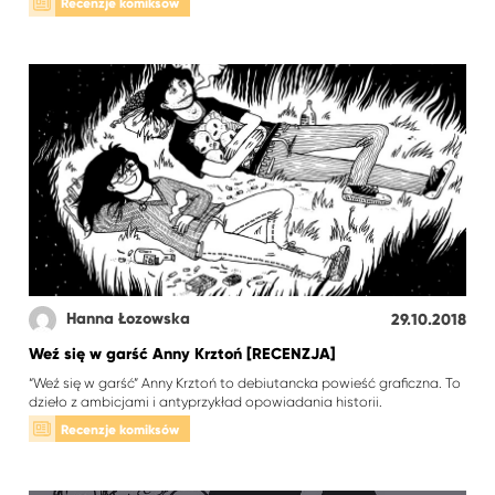
Recenzje komiksów
Hanna Łozowska
29.10.2018
Weź się w garść Anny Krztoń [RECENZJA]
“Weź się w garść” Anny Krztoń to debiutancka powieść graficzna. To
dzieło z ambicjami i antyprzykład opowiadania historii.
Recenzje komiksów