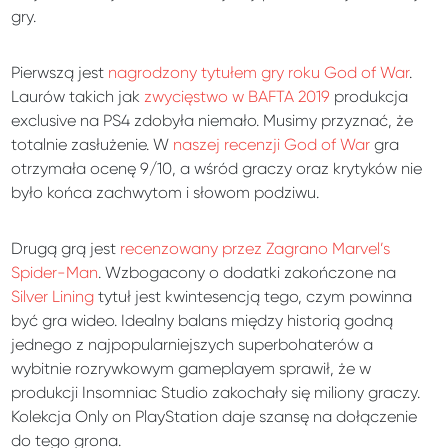
gry.
Pierwszą jest
nagrodzony tytułem gry roku God of War
.
Laurów takich jak
zwycięstwo w BAFTA 2019
produkcja
exclusive na PS4 zdobyła niemało. Musimy przyznać, że
totalnie zasłużenie. W
naszej recenzji God of War
gra
otrzymała ocenę 9/10, a wśród graczy oraz krytyków nie
było końca zachwytom i słowom podziwu.
Drugą grą jest
recenzowany przez Zagrano Marvel’s
Spider-Man
. Wzbogacony o dodatki zakończone na
Silver Lining
tytuł jest kwintesencją tego, czym powinna
być gra wideo. Idealny balans między historią godną
jednego z najpopularniejszych superbohaterów a
wybitnie rozrywkowym gameplayem sprawił, że w
produkcji Insomniac Studio zakochały się miliony graczy.
Kolekcja Only on PlayStation daje szansę na dołączenie
do tego grona.