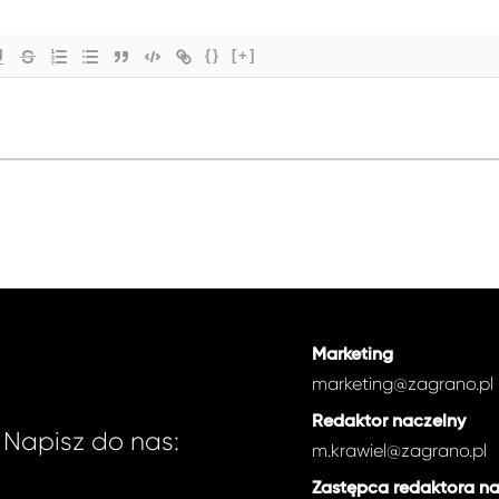
{}
[+]
Marketing
marketing@zagrano.pl
Redaktor naczelny
Napisz do nas:
m.krawiel@zagrano.pl
Zastępca redaktora n