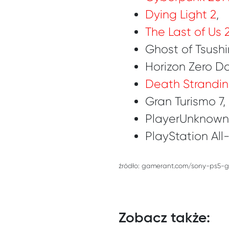
Dying Light 2
,
The Last of Us 
Ghost of Tsush
Horizon Zero D
Death Strandi
Gran Turismo 7,
PlayerUnknown’s
PlayStation All
źródło: gamerant.com/sony-ps5-
Zobacz także: