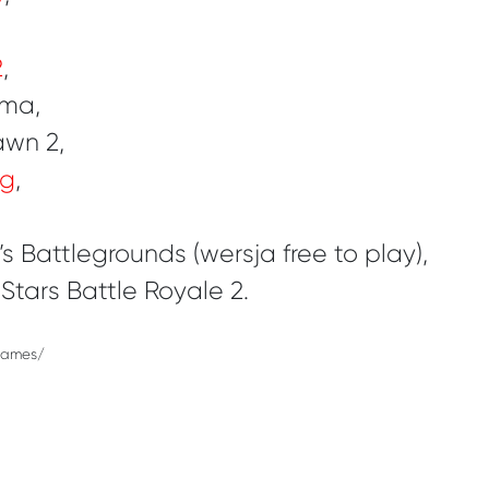
2
,
ima,
awn 2,
ng
,
 Battlegrounds (wersja free to play),
-Stars Battle Royale 2.
games/