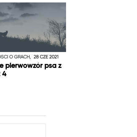
ŚCI O GRACH,
28 CZE 2021
je pierwowzór psa z
t 4