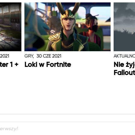
 2021
GRY,
30 CZE 2021
AKTUALNO
er 1 +
Loki w Fortnite
Nie ży
Fallou