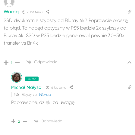
Woroq
6 lat temu
SSD dwukrotnie szybszy od Bluray 4k? Poprawcie proszę,
to błąd. To napęd optyczny w PS5 będzie 2x szybszy od
Bluray 4k, SSD w PS5 będzie generował pewnie 30-50x
transfer vs Br 4k
Odpowiedz
1
Autor
Michał Małysa
6 lat temu
Reply to
Woroq
Poprawione, dzięki za uwagę!
Odpowiedz
2