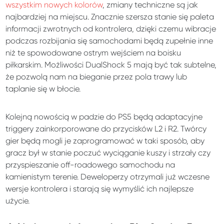
wszystkim nowych kolorów
, zmiany techniczne są jak
najbardziej na miejscu. Znacznie szersza stanie się paleta
informacji zwrotnych od kontrolera, dzięki czemu wibracje
podczas rozbijania się samochodami będą zupełnie inne
niż te spowodowane ostrym wejściem na boisku
piłkarskim. Możliwości DualShock 5 mają być tak subtelne,
że pozwolą nam na bieganie przez pola trawy lub
taplanie się w błocie.
Kolejną nowością w padzie do PS5 będą adaptacyjne
triggery zainkorporowane do przycisków L2 i R2. Twórcy
gier będą mogli je zaprogramować w taki sposób, aby
gracz był w stanie poczuć wyciąganie kuszy i strzały czy
przyspieszanie off-roadowego samochodu na
kamienistym terenie. Deweloperzy otrzymali już wczesne
wersje kontrolera i starają się wymyślić ich najlepsze
użycie.