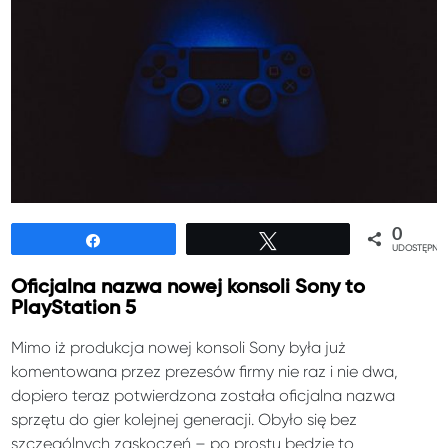
0
Udostępnij
Tweetuj
UDOSTĘPNIE
Oficjalna nazwa nowej konsoli Sony to
PlayStation 5
Mimo iż produkcja nowej konsoli Sony była już
komentowana przez prezesów firmy nie raz i nie dwa,
dopiero teraz potwierdzona została oficjalna nazwa
sprzętu do gier kolejnej generacji. Obyło się bez
szczególnych zaskoczeń – po prostu będzie to