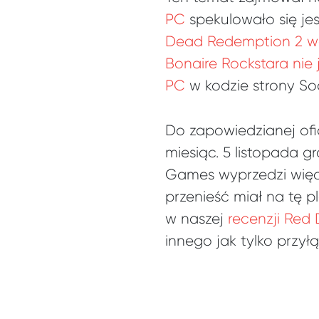
PC
spekulowało się jes
Dead Redemption 2 we
Bonaire Rockstara nie
PC
w kodzie strony So
Do zapowiedzianej ofi
miesiąc. 5 listopada g
Games wyprzedzi wię
przenieść miał na tę 
w naszej
recenzji Red
innego jak tylko przył