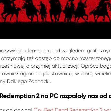
oczywiście ulepszona pod względem graficznym
 otrzymają też dostęp do mocno rozszerzonego
ześniowej olbrzymiej aktualizacji. Oprócz bogat
również ogromna piaskownica, w której wcieli
ny Dzikiego Zachodu.
 Redemption 2 na PC rozpalały nas od
nas od dawna!
Czy Red Dead Redemption 2 wyj