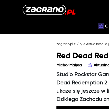
G
»
»
zagrano.pl
Gry
Aktualności o
Red Dead Rede
Michał Małysa
Aktualno
Studio Rockstar Gam
Dead Redemption 2 n
ukaże się jeszcze w 
Dzikiego Zachodu zn