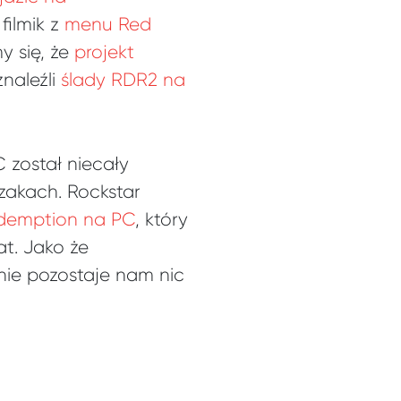
filmik z
menu Red
y się, że
projekt
naleźli
ślady RDR2 na
 został niecały
szakach. Rockstar
demption na PC
, który
t. Jako że
 nie pozostaje nam nic