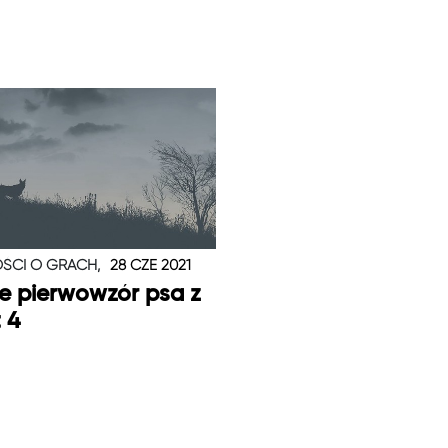
ŚCI O GRACH,
28 CZE 2021
je pierwowzór psa z
t 4