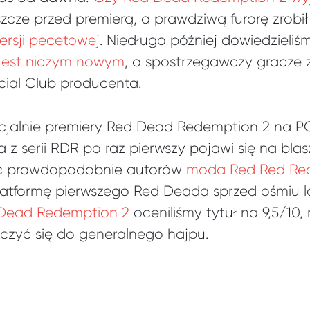
zcze przed premierą, a prawdziwą furorę zrobił 
rsji pecetowej
. Niedługo później dowiedzieliśm
 jest niczym nowym
, a spostrzegawczy gracze z
cial Club producenta.
cjalnie premiery Red Dead Redemption 2 na PC
ra z serii RDR po raz pierwszy pojawi się na bla
c prawdopodobnie autorów
moda Red Red Re
platformę pierwszego Red Deada sprzed ośmiu la
 Dead Redemption 2
oceniliśmy tytuł na 9,5/10,
ączyć się do generalnego hajpu.