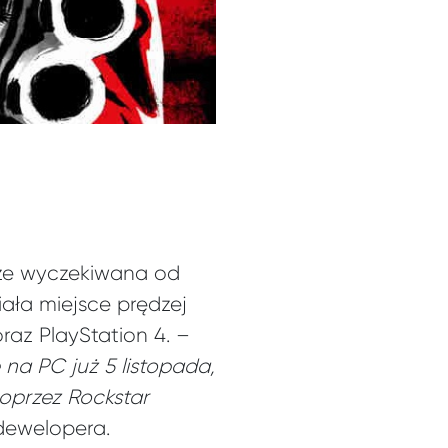
 że wyczekiwana od
ła miejsce prędzej
raz PlayStation 4. –
na PC już 5 listopada,
poprzez Rockstar
dewelopera.