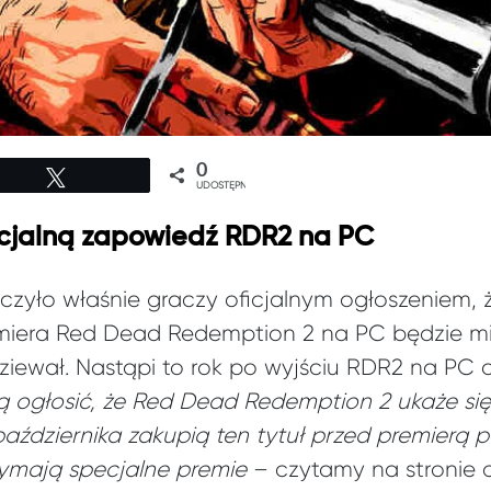
0
Tweetuj
UDOSTĘPNIEŃ
cjalną zapowiedź RDR2 na PC
czyło właśnie graczy oficjalnym ogłoszeniem,
era Red Dead Redemption 2 na PC będzie mia
dziewał. Nastąpi to rok po wyjściu RDR2 na PC o
 ogłosić, że Red Dead Redemption 2 ukaże się 
października zakupią ten tytuł przed premierą 
ymają specjalne premie
– czytamy na stronie 