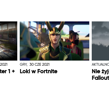
 2021
GRY,
30 CZE 2021
AKTUALNO
er 1 +
Loki w Fortnite
Nie ży
Fallou