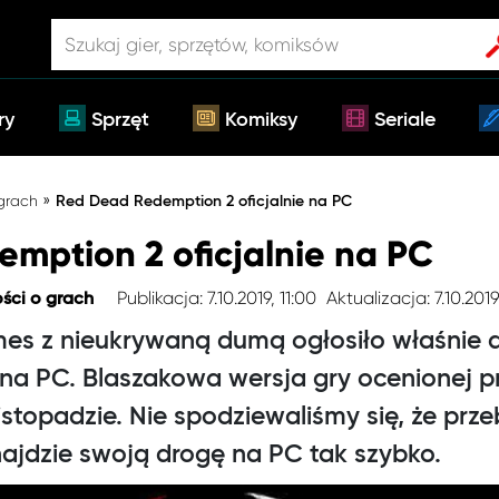
ry
Sprzęt
Komiksy
Seriale
»
 grach
Red Dead Redemption 2 oficjalnie na PC
mption 2 oficjalnie na PC
Publikacja: 7.10.2019, 11:00
Aktualizacja: 7.10.2019
ści o grach
es z nieukrywaną dumą ogłosiło właśnie 
a PC. Blaszakowa wersja gry ocenionej pr
listopadzie. Nie spodziewaliśmy się, że prz
ajdzie swoją drogę na PC tak szybko.