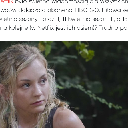
tflix
było świetną wiadomością dla wszystkich
liwców dołączają abonenci HBO GO. Hitowa ser
etnia sezony I oraz II, 11 kwietnia sezon III, a 1
na kolejne (w Netflix jest ich osiem)? Trudno po