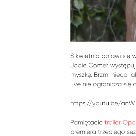
8 kwietnia pojawi się 
Jodie Comer występują
myszkę. Brzmi nieco j
Eve nie ogranicza się 
https://youtu.be/an
Pamiętacie
trailer Op
premierą trzeciego se