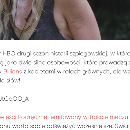
w HBO drugi sezon historii szpiegowskiej, w któ
 jako dwie silne osobowości, które prowadzą z
ak
Billions
z kobietami w rolach głównych, ale wa
do słów!
WJtCqOO_A
owieści Podręcznej emitowany w trakcie meczu
zonu warto sobie odświeżyć wcześniejsze. Świat