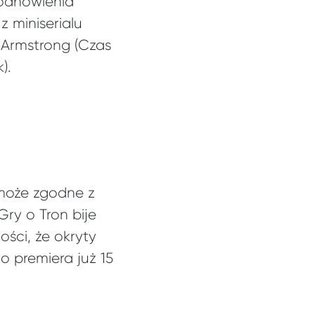
 odnowienia
z miniserialu
 Armstrong (Czas
).
 może zgodne z
ry o Tron bije
ości, że okryty
o premiera już 15