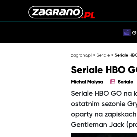
G
»
»
zagrano.pl
Seriale
Seriale HB
Seriale HBO G
Michał Małysa
Seriale
Seriale HBO GO na kw
ostatnim sezonie Gry 
oparty na zapiskach
Gentleman Jack (pr