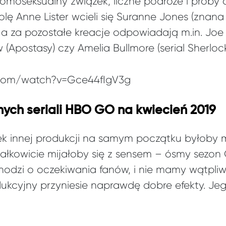
moseksualny związek, liczne podróże i próby
ę Anne Lister wcieli się Suranne Jones (znana 
, a za pozostałe kreacje odpowiadają m.in. Joe
 (Apostasy) czy Amelia Bullmore (serial Sherlock
.com/watch?v=Gce44fIgV3g
nych seriali HBO GO na kwiecień 2019
ek innej produkcji na samym początku byłoby
ałkowicie mijałoby się z sensem – ósmy sezon G
i chodzi o oczekiwania fanów, i nie mamy wątpliw
ukcyjny przyniesie naprawdę dobre efekty. Jeg