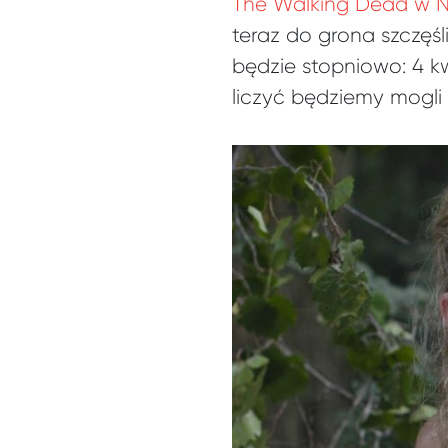
The Walking Dead w Ne
teraz do grona szczęś
będzie stopniowo: 4 kwi
liczyć będziemy mogli 