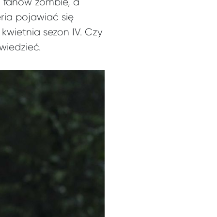
 fanów zombie, a
ia pojawiać się
8 kwietnia sezon IV. Czy
wiedzieć.