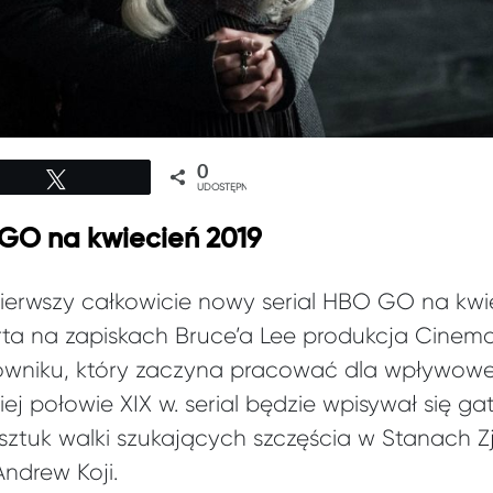
0
Tweetuj
UDOSTĘPNIEŃ
GO na kwiecień 2019
pierwszy całkowicie nowy serial HBO GO na kwi
ta na zapiskach Bruce’a Lee produkcja Cinema
wniku, który zaczyna pracować dla wpływowej 
j połowie XIX w. serial będzie wpisywał się ga
 sztuk walki szukających szczęścia w Stanach 
Andrew Koji.