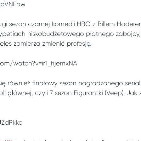
x7pVNEow
rugi sezon czarnej komedii HBO z Billem Haderem
ypetiach niskobudżetowego płatnego zabójcy, 
les zamierza zmienić profesję.
com/watch?v=ir1_hjemxNA
 się również finałowy sezon nagradzanego seri
oli głównej, czyli 7 sezon Figurantki (Veep). Jak
UZdPkko