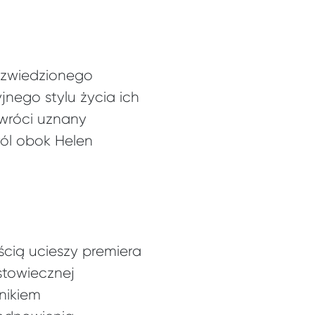
rozwiedzionego
nego stylu życia ich
wróci uznany
ról obok Helen
ią ucieszy premiera
stowiecznej
nikiem