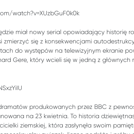
.com/watch?v=XUzbGuF0k0k
będzie miał nowy serial opowiadający historię 
i zmierzyć się z konsekwencjami autodestrukcyj
atach do występów na telewizyjnym ekranie po
ard Gere, który wcieli się w jedną z głównych 
NSxzYiIU
dramatów produkowanych przez BBC z pewnośc
owana na 23 kwietnia. To historia dziewiętna
cielki ziemskiej, która zasłynęła swoim pamięt