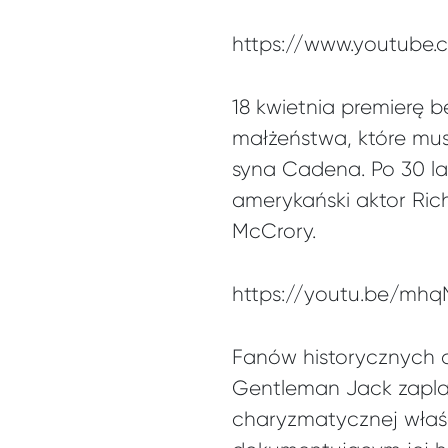
https://www.youtube
18 kwietnia premierę 
małżeństwa, które mus
syna Cadena. Po 30 l
amerykański aktor Rich
McCrory.
https://youtu.be/mhq
Fanów historycznych 
Gentleman Jack zaplan
charyzmatycznej właści