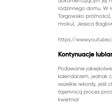
dokumentującym jej ho
rodzinnego domu. W rol
Targowisko próżności)
mroku), Jessica Baglow
https://www.youtube
Kontynuacje lubia
Podawanie jakiejkolwi
kalendarzem, jednak c
wszelkie rekordy, jeśl
tajemnicą proces prod
kwietnia!