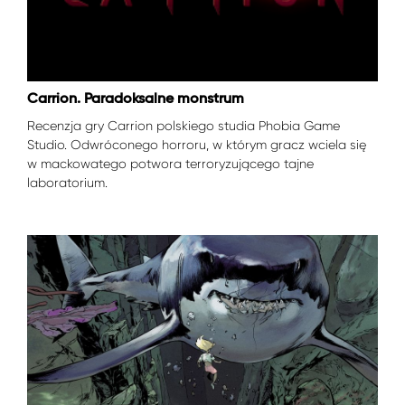
Carrion. Paradoksalne monstrum
Recenzja gry Carrion polskiego studia Phobia Game
Studio. Odwróconego horroru, w którym gracz wciela się
w mackowatego potwora terroryzującego tajne
laboratorium.