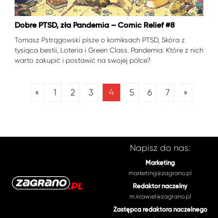
Dobre PTSD, zła Pandemia – Comic Relief #8
Tomasz Pstrągowski pisze o komiksach PTSD, Skóra z
tysiąca bestii, Loteria i Green Class. Pandemia. Które z nich
warto zakupić i postawić na swojej półce?
4
«
1
2
3
5
6
7
»
Napisz do nas:
Marketing
marketing@zagrano.pl
Redaktor naczelny
m.krawiel@zagrano.pl
Zastępca redaktora naczelnego