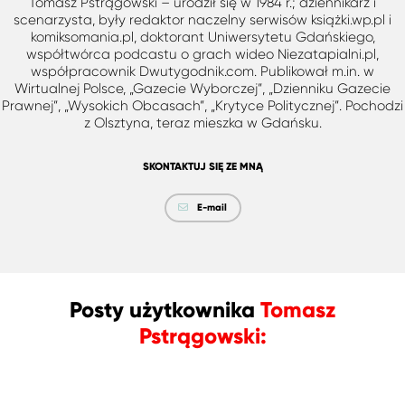
Tomasz Pstrągowski – urodził się w 1984 r.; dziennikarz i
scenarzysta, były redaktor naczelny serwisów książki.wp.pl i
komiksomania.pl, doktorant Uniwersytetu Gdańskiego,
współtwórca podcastu o grach wideo Niezatapialni.pl,
współpracownik Dwutygodnik.com. Publikował m.in. w
Wirtualnej Polsce, „Gazecie Wyborczej”, „Dzienniku Gazecie
Prawnej”, „Wysokich Obcasach”, „Krytyce Politycznej”. Pochodzi
z Olsztyna, teraz mieszka w Gdańsku.
SKONTAKTUJ SIĘ ZE MNĄ
E-mail
Posty użytkownika
Tomasz
Pstrągowski: