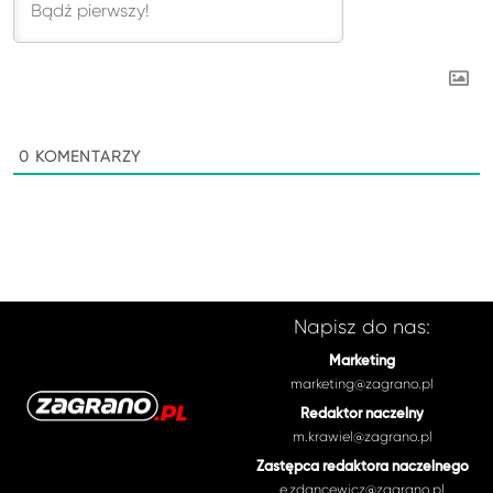
0
KOMENTARZY
Napisz do nas:
Marketing
marketing@zagrano.pl
Redaktor naczelny
m.krawiel@zagrano.pl
Zastępca redaktora naczelnego
e.zdancewicz@zagrano.pl