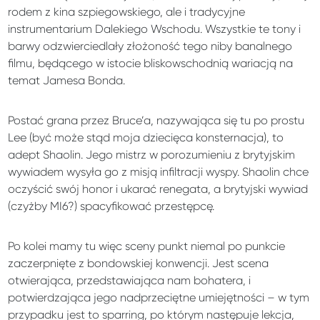
rodem z kina szpiegowskiego, ale i tradycyjne
instrumentarium Dalekiego Wschodu. Wszystkie te tony i
barwy odzwierciedlały złożoność tego niby banalnego
filmu, będącego w istocie bliskowschodnią wariacją na
temat Jamesa Bonda.
Postać grana przez Bruce’a, nazywająca się tu po prostu
Lee (być może stąd moja dziecięca konsternacja), to
adept Shaolin. Jego mistrz w porozumieniu z brytyjskim
wywiadem wysyła go z misją infiltracji wyspy. Shaolin chce
oczyścić swój honor i ukarać renegata, a brytyjski wywiad
(czyżby MI6?) spacyfikować przestępcę.
Po kolei mamy tu więc sceny punkt niemal po punkcie
zaczerpnięte z bondowskiej konwencji. Jest scena
otwierająca, przedstawiająca nam bohatera, i
potwierdzająca jego nadprzeciętne umiejętności – w tym
przypadku jest to sparring, po którym następuje lekcja,