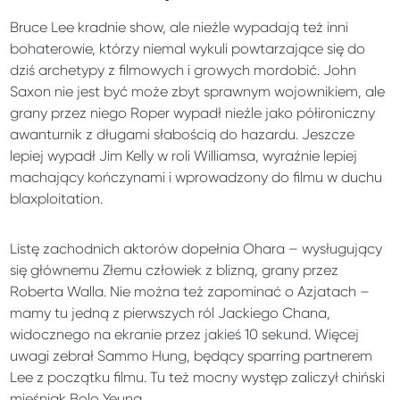
Bruce Lee kradnie show, ale nieźle wypadają też inni
bohaterowie, którzy niemal wykuli powtarzające się do
dziś archetypy z filmowych i growych mordobić. John
Saxon nie jest być może zbyt sprawnym wojownikiem, ale
grany przez niego Roper wypadł nieźle jako półironiczny
awanturnik z długami słabością do hazardu. Jeszcze
lepiej wypadł Jim Kelly w roli Williamsa, wyraźnie lepiej
machający kończynami i wprowadzony do filmu w duchu
blaxploitation.
Listę zachodnich aktorów dopełnia Ohara – wysługujący
się głównemu Złemu człowiek z blizną, grany przez
Roberta Walla. Nie można też zapominać o Azjatach –
mamy tu jedną z pierwszych ról Jackiego Chana,
widocznego na ekranie przez jakieś 10 sekund. Więcej
uwagi zebrał Sammo Hung, będący sparring partnerem
Lee z początku filmu. Tu też mocny występ zaliczył chiński
mięśniak Bolo Yeung.