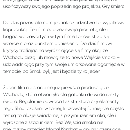
ukończywszy swojego poprzedniego projektu, Gry śmierci.
Do dziś pozostało nam jednak dziedzictwo tej wyjątkowej
koprodukcji. Ten film poprzez swoją prostotę, ale i
bogactwo zawartych w tym filmie tonów, stało się
wzorcem oraz punktem odniesienia. Do dziś filmowi
krytycy trafiając na wyróżniające się filmy akcji ze
Wschodu piszą lub mówią że to nowe Wejście smoka –
udowadniając przy tym swoje umiarkowane ogarnięcie w
temacie, bo Smok był, jest i będzie tylko jeden.
Żaden film nie stanie się już pierwszą produkcją ze
Wschodu, która otworzyła dla gatunku drzwi do reszty
świata. Regularnie powraca też struktura czy elementy
tego filmu, czasem w taniej, kiczowatej formie, ale często
też są to aluzje świadome, z przymrużeniem oka, ale i
wyrażane z szacunkiem. Bez Wejścia smoka nie
mielibyśmy przecież Mortal Kombat – ani gry, czepriącej