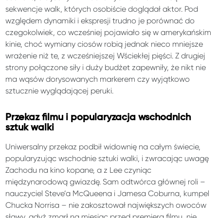
sekwencje walk, których osobiście doglądał aktor. Pod
względem dynamiki i ekspresji trudno je porównać do
czegokolwiek, co wcześniej pojawiało się w amerykańskim
kinie, choć wymiany ciosów robią jednak nieco mniejsze
wrażenie niż te, z wcześniejszej Wściekłej pięści. Z drugiej
strony połączone siły i duży budżet zapewniły, że nikt nie
ma wąsów dorysowanych markerem czy wyjątkowo
sztucznie wyglądającej peruki.
Przekaz filmu i popularyzacja wschodnich
sztuk walki
Uniwersalny przekaz podbił widownię na całym świecie,
popularyzując wschodnie sztuki walki, i zwracając uwagę
Zachodu na kino kopane, a z Lee czyniąc
międzynarodową gwiazdę. Sam odtwórca głównej roli –
nauczyciel Steve’a McQueena i Jamesa Coburna, kumpel
Chucka Norrisa – nie zakosztował największych owoców
sławy, gdyż zmarł na miesiąc przed premierą filmu, nie