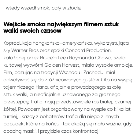
I wtedy wszedł smok, cały w złocie.
Wejście smoka największym filmem sztuk
walki swoich czasów
Koprodukcja hongkońsko-amerykańska, wykorzystująca
siły Warner Bros oraz spółki Concord Production,
założonej przez Bruce’a Lee i Raymonda Chowa, szefa
kultowej wytwórni Golden Harvest, miała wysokie ambicje.
Film, bazując na tradycji Wschodu i Zachodu, miał
odwoływać się do zróżnicowanych gustów. Oto na wyspę
tajemniczego Hana, oficjalnie prowadzącego szkołę
sztuk walki, a nieoficjalnie uznawanego za groźnego
przestępcę, trafić mają przedstawiciele ras białej, czarnej i
żółtej. Powodem jest organizowany na wyspie co kilka lat
turniej, i każdy z bohaterów trafia dla niego z innych
pobudek, które na końcu i tak okażą się mało ważne, gdy
opadną maski, i przyjdzie czas konfrontacji.