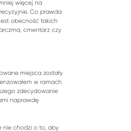
niej więcej na
precyzyjnie. Co prawda
jest obecność takich
karczma, cmentarz czy
towane miejsca zostały
recenzowałem w ramach
rwszego zdecydowanie
sami naprawdę
nie chodzi o to, aby