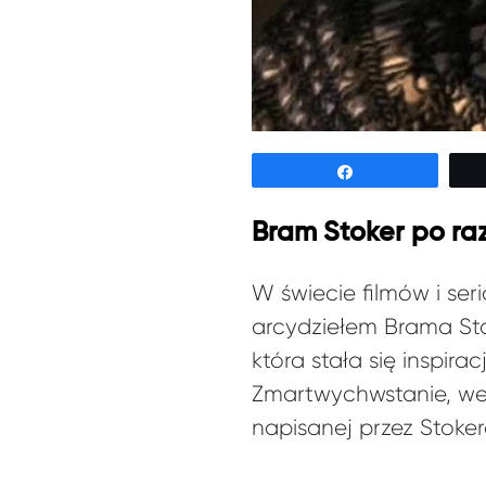
Udostępnij
Bram Stoker po raz
W świecie filmów i ser
arcydziełem Brama Stok
która stała się inspira
Zmartwychwstanie, we
napisanej przez Stoker