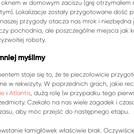
oknem w domowym zaciszu (grę otrzymałem m
lutym). Lokalizacje zostały przygotowane dość 
 naszej przygody otacza nas mrok i niezbędna 
czy pochodnia, ale poszczególne miejsca jak 
zyzwoitej roboty.
mniej myślimy
tem staje się to, że te pieczołowicie przygo
e w rekwizyty. W poprzednich grach, jakie 
ie
i
Atlantis
, dużą rolę (w przypadku tego pie
zedmioty. Czekało na nas wiele zagadek i cza
zasu, aby móc przejść do następnego etapu.
stanie łamigłówek właściwie brak. Oczywiście 