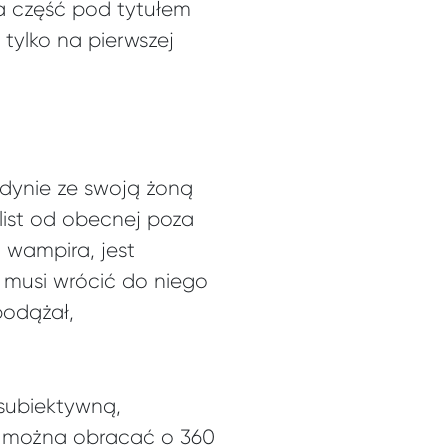
a część pod tytułem
 tylko na pierwszej
dynie ze swoją żoną
list od obecnej poza
z wampira, jest
 musi wrócić do niego
podążał,
subiektywną,
a można obracać o 360