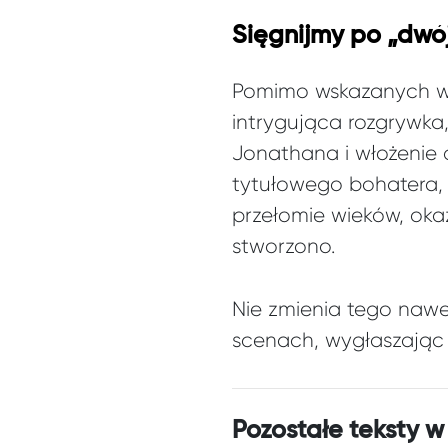
Sięgnijmy po „dwó
Pomimo wskazanych wa
intrygująca rozgrywk
Jonathana i włożenie 
tytułowego bohatera, k
przełomie wieków, oka
stworzono.
Nie zmienia tego nawet
scenach, wygłaszając p
Pozostałe teksty w