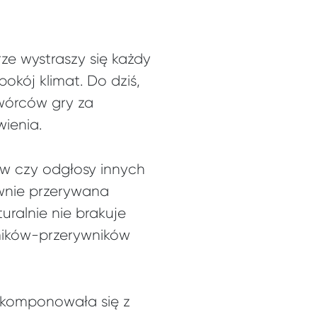
grze wystraszy się każdy
kój klimat. Do dziś,
twórców gry za
ienia.
w czy odgłosy innych
ownie przerywana
uralnie nie brakuje
mików-przerywników
e komponowała się z