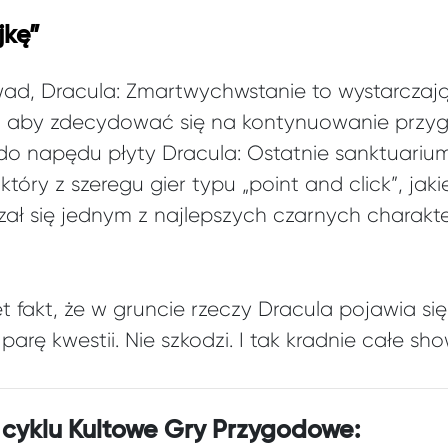
jkę”
d, Dracula: Zmartwychwstanie to wystarczaj
a, aby zdecydować się na kontynuowanie przy
do napędu płyty Dracula: Ostatnie sanktuariu
tóry z szeregu gier typu „point and click”, ja
zał się jednym z najlepszych czarnych charakt
 fakt, że w gruncie rzeczy Dracula pojawia się
arę kwestii. Nie szkodzi. I tak kradnie całe sho
 cyklu Kultowe Gry Przygodowe: