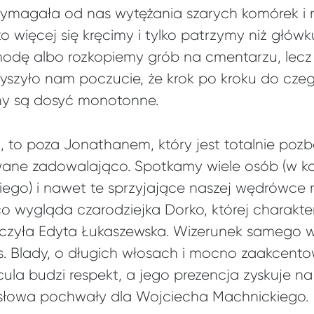
magała od nas wytężania szarych komórek i 
o więcej się kręcimy i tylko patrzymy niż głó
modę albo rozkopiemy grób na cmentarzu, lec
yszyło nam poczucie, że krok po kroku do cze
ny są dosyć monotonne.
i, to poza Jonathanem, który jest totalnie poz
wane zadowalająco. Spotkamy wiele osób (w ka
ego) i nawet te sprzyjające naszej wędrówce 
o wygląda czarodziejka Dorko, której charakte
yczyła Edyta Łukaszewska. Wizerunek samego w
s. Blady, o długich włosach i mocno zaakcent
ula budzi respekt, a jego prezencja zyskuje n
słowa pochwały dla Wojciecha Machnickiego.