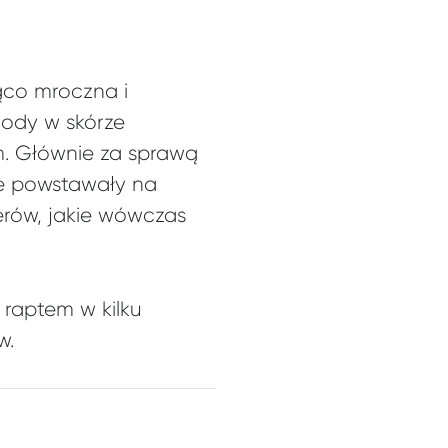
ąco mroczna i
gody w skórze
m. Głównie za sprawą
kie powstawały na
erów, jakie wówczas
 raptem w kilku
w.