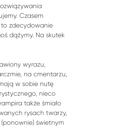
rozwiązywania
wkujemy. Czasem
z to zdecydowanie
goś dążymy. Na skutek
bawiony wyrazu,
rczmie, na cmentarzu,
mają w sobie nutę
rystycznego, nieco
ampira także śmiało
owanych rysach twarzy,
a (ponownie) świetnym