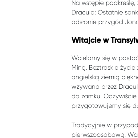
Na wstępie podkreślę,
Dracula: Ostatnie sank
odsłonie przygód Jon
Witajcie w Transyl
Wcielamy się w postać
Miną. Beztroskie życie
angielską ziemią piękn
wzywana przez Draculę
do zamku. Oczywiście 
przygotowujemy się do
Tradycyjnie w przypad
pierwszoosobową. War