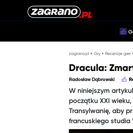
G
»
»
zagrano.pl
Gry
Recenzje gier
Dracula: Zmar
Radosław Dąbrowski
R
W niniejszym artyku
początku XXI wieku
Transylwanię, aby p
francuskiego studia