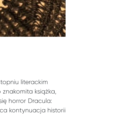
topniu literackim
o znakomita książka,
się horror Dracula:
 kontynuacja historii