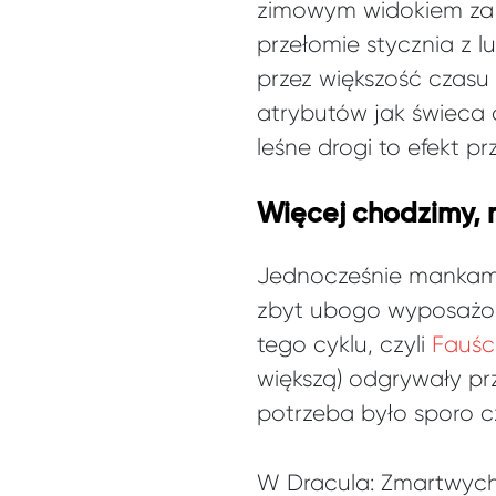
zimowym widokiem za 
przełomie stycznia z 
przez większość czasu
atrybutów jak świeca 
leśne drogi to efekt pr
Więcej chodzimy, 
Jednocześnie mankamen
zbyt ubogo wyposażon
tego cyklu, czyli
Fauśc
większą) odgrywały pr
potrzeba było sporo c
W Dracula: Zmartwychw