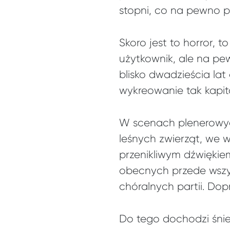
stopni, co na pewno po
Skoro jest to horror, t
użytkownik, ale na pe
blisko dwadzieścia la
wykreowanie tak kapit
W scenach plenerowyc
leśnych zwierząt, we 
przenikliwym dźwiękiem
obecnych przede wszy
chóralnych partii. Do
Do tego dochodzi śnie