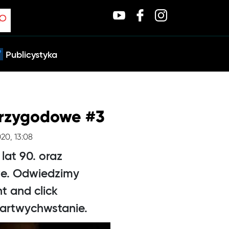
Publicystyka
Przygodowe #3
020, 13:08
lat 90. oraz
we. Odwiedzimy
t and click
martwychwstanie.