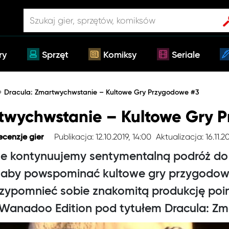
ry
Sprzęt
Komiksy
Seriale
»
Dracula: Zmartwychwstanie – Kultowe Gry Przygodowe #3
twychwstanie – Kultowe Gry 
Publikacja: 12.10.2019, 14:00
Aktualizacja: 16.11.2
ecenzje gier
le kontynuujemy sentymentalną podróż do 
, aby powspominać kultowe gry przygodo
rzypomnieć sobie znakomitą produkcję poin
 Wanadoo Edition pod tytułem Dracula: Z