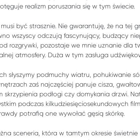
tęguje realizm poruszania się w tym świecie.
o musi być strasznie. Nie gwarantuję, że na tej 
wno wszyscy odczują fascynujący, budzący niepo
t od rozgrywki, pozostaje we mnie uznanie dla 
alnej atmosfery. Duża w tym zasługa udźwiękow
h słyszymy podmuchy wiatru, pohukiwanie só
wnętrzach zaś najczęściej panuje cisza, gwałt
 skrzypienia podłogi czy domykania drzwi. Nat
stkim podczas kilkudziesięciosekundowych fil
prawdy potrafią one wywołać gęsią skórkę.
żna sceneria, która w tamtym okresie świetni