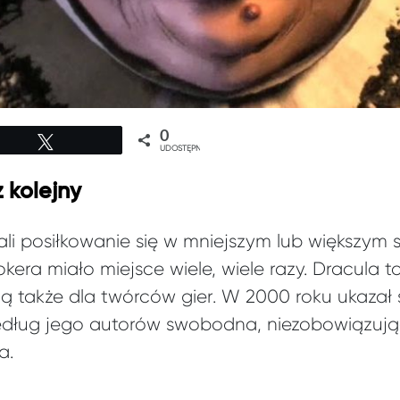
0
Tweetuj
UDOSTĘPNIEŃ
 kolejny
iali posiłkowanie się w mniejszym lub większym s
era miało miejsce wiele, wiele razy. Dracula t
cją także dla twórców gier. W 2000 roku ukazał 
dług jego autorów swobodna, niezobowiązująca
a.