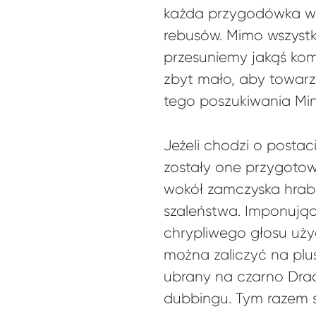
każda przygodówka wy
rebusów. Mimo wszystk
przesuniemy jakąś ko
zbyt mało, aby towarz
tego poszukiwania Mi
Jeżeli chodzi o postac
zostały one przygoto
wokół zamczyska hrabi
szaleństwa. Imponując
chrypliwego głosu uż
można zaliczyć na plu
ubrany na czarno Drac
dubbingu. Tym razem 