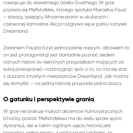
nawiązuje do sławetnego dzieła Goethego. W grze
pojawia się Mefistofeles, którego spotyka Marcellus Faust
– starszy, łysiejący Afroamerykanin w okularach i
czerwonej kamizelce. Akcja rozgrywa się w parku rozrywki
Dreamland.
Zadaniem Fausta (czyli jednocześnie naszym, albowiem to
on jest protagonistą) jest dokładnie poznać siedem
różnych historii (w niektórych przypadkach mających ze
sobą powiązanie) i rozstrzygnąć spór o to, co ma się stać
z duszami zmarłych mieszkańców Dreamland. Jak można
się domyślić – na jedną historię przypada jedna dusza.
O gatunku i perspektywie grania
W grze nie brakuje małych akcentów humorystycznych
(choćby postać Mefistofelesa ma do wielu spraw sporo
dystansu), ale w takim ogólnym ujęciu historia jest
poważna, pełna mroku, z widocznymi cechami, ze