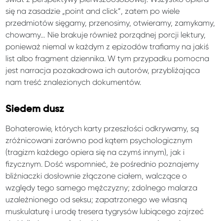
się na zasadzie „point and click”, zatem po wiele
przedmiotów sięgamy, przenosimy, otwieramy, zamykamy,
chowamy… Nie brakuje również porządnej porcji lektury,
ponieważ niemal w każdym z epizodów trafiamy na jakiś
list albo fragment dziennika. W tym przypadku pomocna
jest narracja pozakadrowa ich autorów, przybliżająca
nam treść znalezionych dokumentów.
Siedem dusz
Bohaterowie, których karty przeszłości odkrywamy, są
zróżnicowani zarówno pod kątem psychologicznym
(tragizm każdego opiera się na czymś innym), jak i
fizycznym. Dość wspomnieć, że pośrednio poznajemy
bliźniaczki dosłownie złączone ciałem, walczące o
względy tego samego mężczyzny; zdolnego malarza
uzależnionego od seksu; zapatrzonego we własną
muskulaturę i urodę tresera tygrysów lubiącego zajrzeć