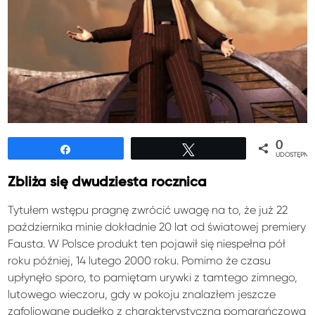
0
Udostępnij
Tweetuj
UDOSTĘPNIE
Zbliża się dwudziesta rocznica
Tytułem wstępu pragnę zwrócić uwagę na to, że już 22
października minie dokładnie 20 lat od światowej premiery
Fausta. W Polsce produkt ten pojawił się niespełna pół
roku później, 14 lutego 2000 roku. Pomimo że czasu
upłynęło sporo, to pamiętam urywki z tamtego zimnego,
lutowego wieczoru, gdy w pokoju znalazłem jeszcze
zafoliowane pudełko z charakterystyczną pomarańczową