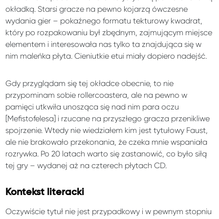
okładką. Starsi gracze na pewno kojarzą ówczesne
wydania gier – pokaźnego formatu tekturowy kwadrat,
który po rozpakowaniu był zbędnym, zajmującym miejsce
elementem i interesowała nas tylko ta znajdująca się w
nim maleńka płyta. Cieniutkie etui miały dopiero nadejść.
Gdy przyglądam się tej okładce obecnie, to nie
przypominam sobie rollercoastera, ale na pewno w
pamięci utkwiła unosząca się nad nim para oczu
[Mefistofelesa] i rzucane na przyszłego gracza przenikliwe
spojrzenie. Wtedy nie wiedziałem kim jest tytułowy Faust,
ale nie brakowało przekonania, że czeka mnie wspaniała
rozrywka. Po 20 latach warto się zastanowić, co było siłą
tej gry – wydanej aż na czterech płytach CD.
Kontekst literacki
Oczywiście tytuł nie jest przypadkowy i w pewnym stopniu