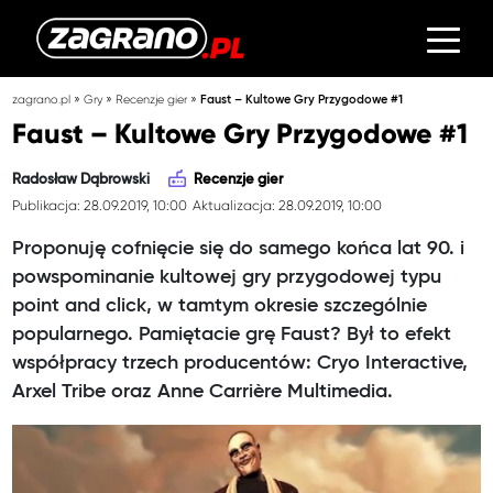
»
»
»
zagrano.pl
Gry
Recenzje gier
Faust – Kultowe Gry Przygodowe #1
Faust – Kultowe Gry Przygodowe #1
Radosław Dąbrowski
Recenzje gier
Publikacja: 28.09.2019, 10:00
Aktualizacja: 28.09.2019, 10:00
Proponuję cofnięcie się do samego końca lat 90. i
powspominanie kultowej gry przygodowej typu
point and click, w tamtym okresie szczególnie
popularnego. Pamiętacie grę Faust? Był to efekt
współpracy trzech producentów: Cryo Interactive,
Arxel Tribe oraz Anne Carrière Multimedia.