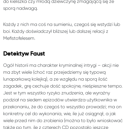
do kieliszka czy młodą dziewczynę zmagającą się ze
sporą nadwagą.
Każdy z nich ma coś na sumieniu, czegoś się wstydzi lub
boi. Każdy doświadczył bliższej lub dalszej relacji z
Mefistofelesem.
Detektyw Faust
Ogół historii ma charakter kryminalnej intrygi – akcji nie
ma zbyt wiele (choć raz przejedziemy się typową
lunaparkową kolejką), a ze względu na sporą ilość
zagadek, grę cechuje dość spokojne, nieśpieszne tempo.
Jest w tym wszystko ryzyko znudzenia, ale wyraźny
podział na siedem epizodów utwierdza użytkownika w
przekonaniu, że do czegoś to wszystko prowadzi; ma on
konkretny cel do wykonania, wie, ile już osiągnął, a jak
wiele przed nim do zrobienia (można to było wnioskować
także po tym, ile z czterech CD pozostało jeszcze