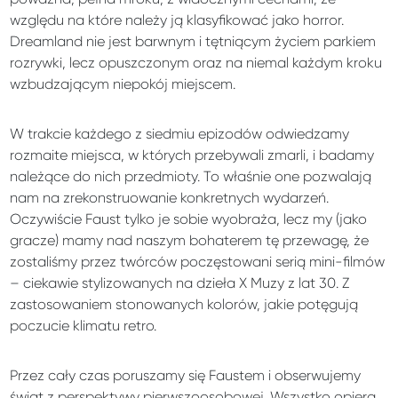
względu na które należy ją klasyfikować jako horror.
Dreamland nie jest barwnym i tętniącym życiem parkiem
rozrywki, lecz opuszczonym oraz na niemal każdym kroku
wzbudzającym niepokój miejscem.
W trakcie każdego z siedmiu epizodów odwiedzamy
rozmaite miejsca, w których przebywali zmarli, i badamy
należące do nich przedmioty. To właśnie one pozwalają
nam na zrekonstruowanie konkretnych wydarzeń.
Oczywiście Faust tylko je sobie wyobraża, lecz my (jako
gracze) mamy nad naszym bohaterem tę przewagę, że
zostaliśmy przez twórców poczęstowani serią mini-filmów
– ciekawie stylizowanych na dzieła X Muzy z lat 30. Z
zastosowaniem stonowanych kolorów, jakie potęgują
poczucie klimatu retro.
Przez cały czas poruszamy się Faustem i obserwujemy
świat z perspektywy pierwszoosobowej. Wszystko opiera