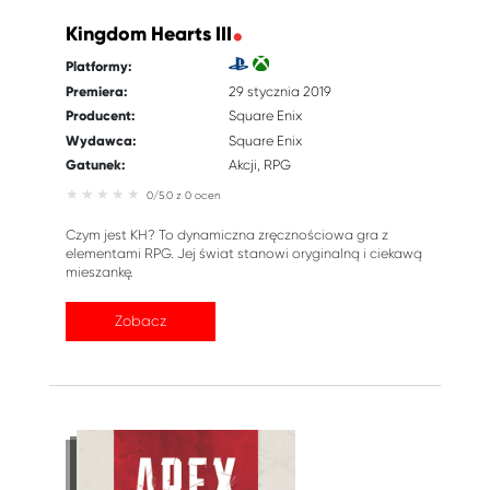
Kingdom Hearts III
Platformy:
Premiera:
29 stycznia 2019
Producent:
Square Enix
Wydawca:
Square Enix
Gatunek:
Akcji
RPG
0/5.0 z 0 ocen
Czym jest KH? To dynamiczna zręcznościowa gra z
elementami RPG. Jej świat stanowi oryginalną i ciekawą
mieszankę.
Zobacz