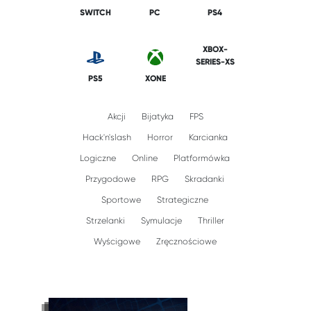
SWITCH
PC
PS4
XBOX-
SERIES-XS
PS5
XONE
Akcji
Bijatyka
FPS
Hack'n'slash
Horror
Karcianka
Logiczne
Online
Platformówka
Przygodowe
RPG
Skradanki
Sportowe
Strategiczne
Strzelanki
Symulacje
Thriller
Wyścigowe
Zręcznościowe