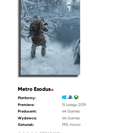
Metro Exodus
Platformy:
Premiera:
15 lutego 2019
Producent:
4A Games
Wydawca:
4A Games
Gatunek:
FPS
Horror
0/5.0 z 0 ocen