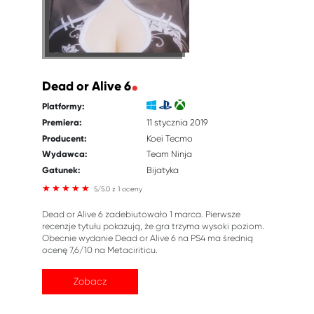
Dead or Alive 6
Platformy:
Premiera:
11 stycznia 2019
Producent:
Koei Tecmo
Wydawca:
Team Ninja
Gatunek:
Bijatyka
5/5.0 z 1 oceny
Dead or Alive 6 zadebiutowało 1 marca. Pierwsze
recenzje tytułu pokazują, że gra trzyma wysoki poziom.
Obecnie wydanie Dead or Alive 6 na PS4 ma średnią
ocenę 7,6/10 na Metaciriticu.
Zobacz