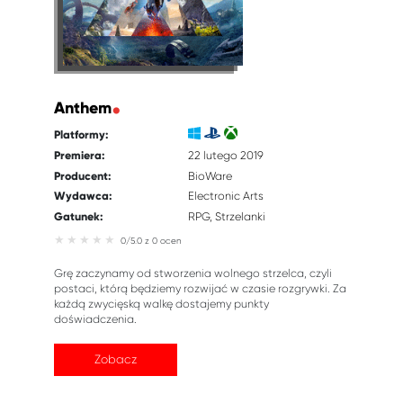
Anthem
Platformy:
Premiera:
22 lutego 2019
Producent:
BioWare
Wydawca:
Electronic Arts
Gatunek:
RPG
Strzelanki
0/5.0 z 0 ocen
Grę zaczynamy od stworzenia wolnego strzelca, czyli
postaci, którą będziemy rozwijać w czasie rozgrywki. Za
każdą zwycięską walkę dostajemy punkty
doświadczenia.
Zobacz