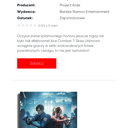
Producent:
Project Aces
Wydawca:
Bandai Namco Entertainment
Gatunek:
Zręcznościowe
0/5.0 z 0 ocen
Oczyszczanie splamionego honoru jeszcze nigdy nie
było tak efektowne! Ace Combat 7: Skies Unknown
wciągnie graczy w setki widowiskowych bitew
powietrznych. Uwaga, to nie jest symulator!
Zobacz