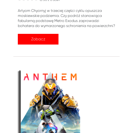
Artyom Chyornyj w trzeciej części cyklu opuszcza
moskiewskie podziemia. Czy podróż stanowiąca
fabularną podstawę Metro Exodus zaprowadzi
bohatera do wymarzonego schronienia na powierzchni?
Zobacz