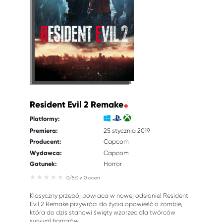
Resident Evil 2 Remake
Platformy:
Premiera:
25 stycznia 2019
Producent:
Capcom
Wydawca:
Capcom
Gatunek:
Horror
0/5.0 z 0 ocen
Klasyczny przebój powraca w nowej odsłonie! Resident
Evil 2 Remake przywróci do życia opowieść o zombie,
która do dziś stanowi święty wzorzec dla twórców
survival horrorów.