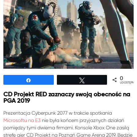
0
Udostępnij
Tweetuj
UDOSTĘPNIE
CD Projekt RED zaznaczy swoją obecność na
PGA 2019
Prezentacja Cyberpunk 2077 w trakcie spotkania
Microsoftu na E3
nie była końcem przyjaznych działań
pomiędzy tymi dwiema firmami. Konsole Xbox One zasilą
strefę gier CD Projekt na Poznań Game Arena 2019. Będzie