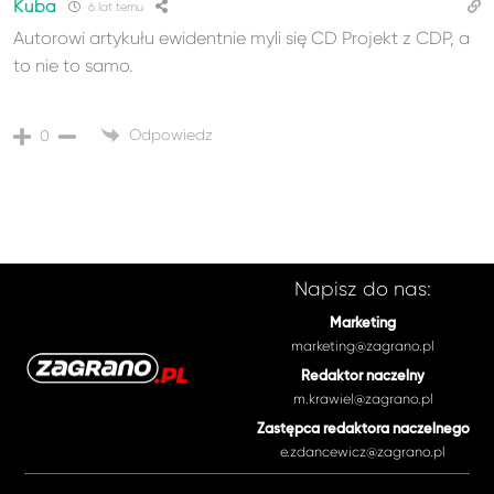
Kuba
6 lat temu
Autorowi artykułu ewidentnie myli się CD Projekt z CDP, a
to nie to samo.
Odpowiedz
0
Napisz do nas:
Marketing
marketing@zagrano.pl
Redaktor naczelny
m.krawiel@zagrano.pl
Zastępca redaktora naczelnego
e.zdancewicz@zagrano.pl