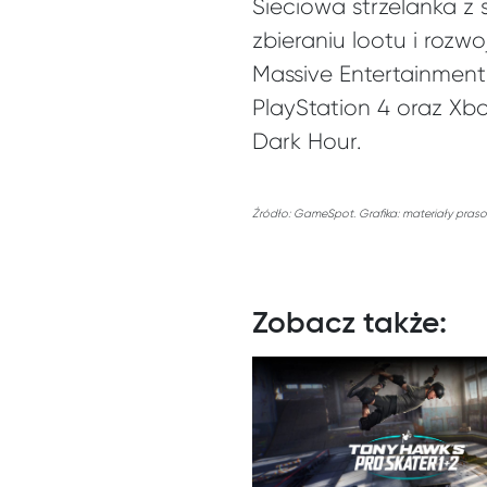
Sieciowa strzelanka z
zbieraniu lootu i rozw
Massive Entertainment
PlayStation 4 oraz Xbo
Dark Hour.
Źródło: GameSpot. Grafika: materiały pras
Zobacz także: