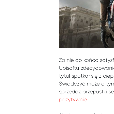
Za nie do końca satys
Ubisoftu zdecydowani
tytuł spotkał się z ci
Świadczyć może o tym
sprzedaż przepustki s
pozytywnie
.