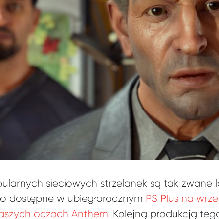
larnych sieciowych strzelanek są tak zwane l
to dostępne w ubiegłorocznym
PS Plus na wrze
naszych oczach Anthem
. Kolejną produkcją tego