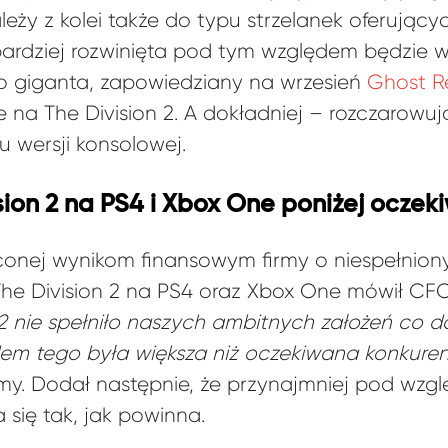
ależy z kolei także do typu strzelanek oferując
bardziej rozwinięta pod tym względem będzie 
o giganta, zapowiedziany na wrzesień
Ghost R
e na The Division 2. A dokładniej – rozczarow
 wersji konsolowej.
ion 2 na PS4 i Xbox One poniżej oczek
conej wynikom finansowym firmy o niespełnio
e Division 2 na PS4 oraz Xbox One mówił CFO 
 2 nie spełniło naszych ambitnych założeń co do
em tego była większa niż oczekiwana konkuren
rmy. Dodał następnie, że przynajmniej pod wzg
się tak, jak powinna.