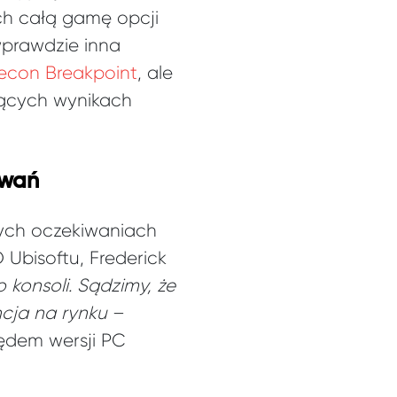
ych całą gamę opcji
wprawdzie inna
econ Breakpoint
, ale
ujących wynikach
iwań
nych oczekiwaniach
Ubisoftu, Frederick
 konsoli. Sądzimy, że
cja na rynku
–
lędem wersji PC