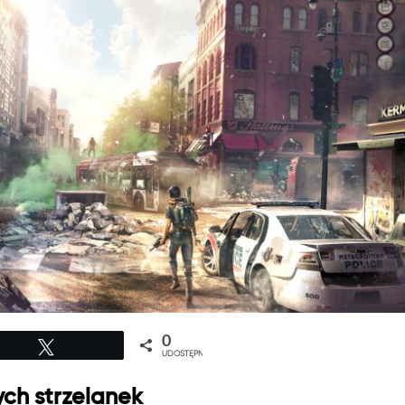
0
Tweetuj
UDOSTĘPNIEŃ
ych strzelanek