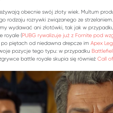
rzeżywają obecnie swój złoty wiek. Multum pro
go rodzaju rozrywki związanego ze strzelaniem.
simy wydawać ani złotówki, tak jak w przypadk
e royale (
PUBG rywalizuje już z Fornite pod wz
a po piętach od niedawna drepcze im
Apex Le
oje pozycje tego typu: w przypadku
Battlefie
zgrywce battle royale skupia się również
Call o