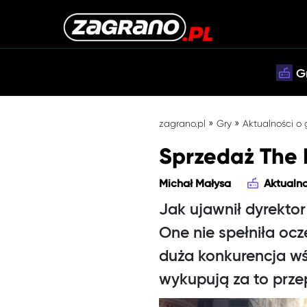
G
»
»
zagrano.pl
Gry
Aktualności o
Sprzedaż The 
Michał Małysa
Aktualno
Jak ujawnił dyrektor
One nie spełniła ocz
duża konkurencja wś
wykupują za to prze