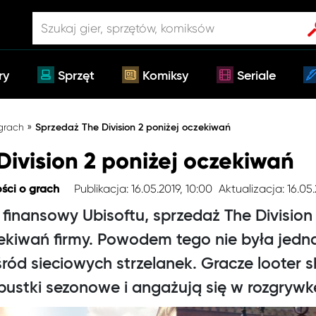
ry
Sprzęt
Komiksy
Seriale
»
 grach
Sprzedaż The Division 2 poniżej oczekiwań
Division 2 poniżej oczekiwań
Publikacja: 16.05.2019, 10:00
Aktualizacja: 16.05
ści o grach
 finansowy Ubisoftu, sprzedaż The Division
ekiwań firmy. Powodem tego nie była jedna
ród sieciowych strzelanek. Gracze looter s
pustki sezonowe i angażują się w rozgrywk