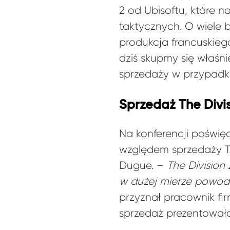
2 od Ubisoftu, które n
taktycznych. O wiele 
produkcja francuskieg
dziś skupmy się właśni
sprzedaży w przypadku
Sprzedaż The Divis
Na konferencji poświę
względem sprzedaży Th
Dugue. –
The Division
w dużej mierze powod
przyznał pracownik fi
sprzedaż prezentowała 