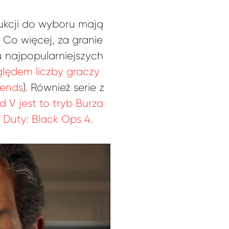
dukcji do wyboru mają
 Co więcej, za granie
u najpopularniejszych
ględem liczby graczy
gends
). Również serie z
ld V jest to tryb Burza
f Duty: Black Ops 4
.