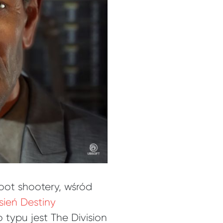
oot shootery, wśród
sień Destiny
 typu jest The Division