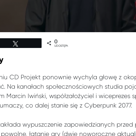
0
Tweetuj
UDOSTĘPNIEŃ
y
niu CD Projekt ponownie wychyla głowę z oko
ać. Na kanałach społecznościowych studia poja
 Marcin Iwiński, współzałożyciel i wiceprezes sp
łumaczy, co dalej stanie się z Cyberpunk 2077.
akłada wypuszczenie zapowiedzianych przed
z powolne, łatanie gry (dwie noworoczne aktual