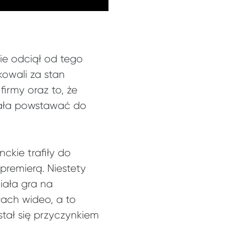
ie odciął od tego
owali za stan
irmy oraz to, że
iała powstawać do
ckie trafiły do
premierą. Niestety
iała gra na
ach wideo, a to
 stał się przyczynkiem