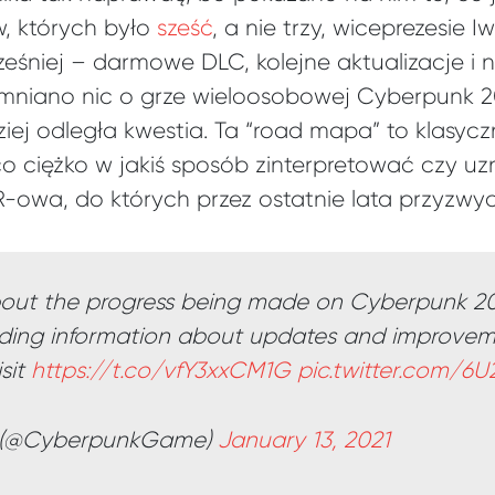
w, których było
sześć
, a nie trzy, wiceprezesie Iw
eśniej – darmowe DLC, kolejne aktualizacje i
omniano nic o grze wieloosobowej Cyberpunk 20
iej odległa kwestia. Ta “road mapa” to klasycz
o ciężko w jakiś sposób zinterpretować czy uzn
-owa, do których przez ostatnie lata przyzwycz
bout the progress being made on Cyberpunk 207
ding information about updates and improveme
sit
https://t.co/vfY3xxCM1G
pic.twitter.com/6
 (@CyberpunkGame)
January 13, 2021