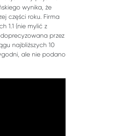
ńskiego wynika, że
ej części roku. Firma
 1.1 (nie mylić z
ła doprecyzowana przez
ągu najbliższych 10
tygodni, ale nie podano