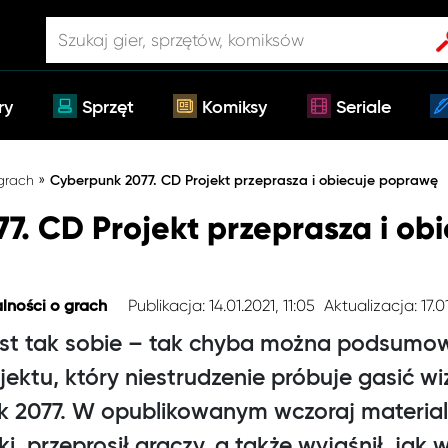
ry
Sprzęt
Komiksy
Seriale
»
 grach
Cyberpunk 2077. CD Projekt przeprasza i obiecuje poprawę
7. CD Projekt przeprasza i ob
Publikacja: 14.01.2021, 11:05
Aktualizacja: 17.0
lności o grach
 jest tak sobie – tak chyba można podsumo
ektu, który niestrudzenie próbuje gasić w
 2077. W opublikowanym wczoraj materiale
i, przeprosił graczy, a także wyjaśnił, jak