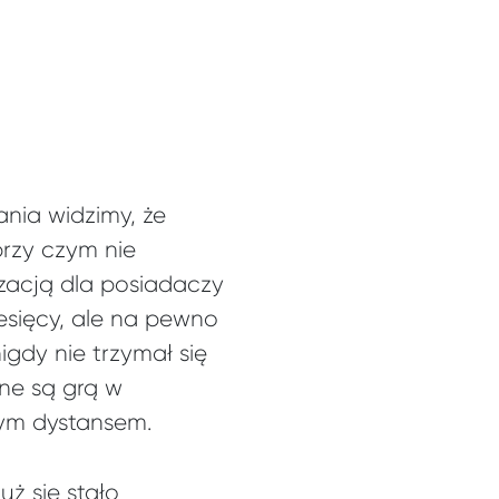
nia widzimy, że
przy czym nie
izacją dla posiadaczy
esięcy, ale na pewno
igdy nie trzymał się
ane są grą w
ym dystansem.
uż się stało