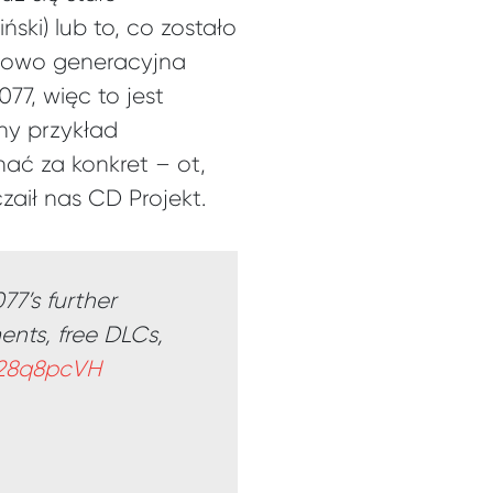
iński) lub to, co zostało
 nowo generacyjna
77, więc to jest
ny przykład
ać za konkret – ot,
aił nas CD Projekt.
7’s further
nts, free DLCs,
U28q8pcVH