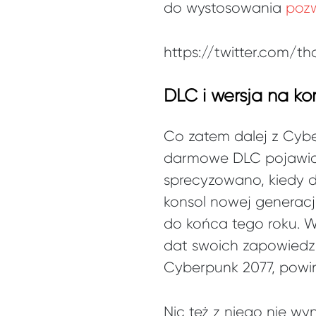
do wystosowania
poz
https://twitter.com/t
DLC i wersja na ko
Co zatem dalej z Cyb
darmowe DLC pojawią s
sprecyzowano, kiedy d
konsol nowej generacj
do końca tego roku. Wa
dat swoich zapowiedzi
Cyberpunk 2077, powi
Nic też z niego nie wy