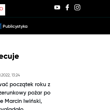
Publicystyka
iecuje
1.2022, 13:24
wać początek roku z
izerunkowy pożar po
 Marcin Iwiński,
 wyglądało