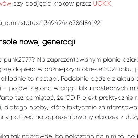
wów
czy podjęcia kroków przez
UOKiK
.
ha_rami/status/1349494463861841921
nsole nowej generacji
erpunk2077? Na zaprezentowanym planie działa
ię dopiero w późniejszym okresie 2021 roku, 
okładnie to nastąpi. Podobnie będzie z aktual
i – pojawi się ona w ciągu kilku następnych mi
rto też pamiętać, że CD Projekt praktycznie n
, dlatego osoby, które faktycznie zainteresow
nny patrzeć na zaprezentowany obrazek z duż
nika tak naprawdę, bo pokazano na nim to, co j