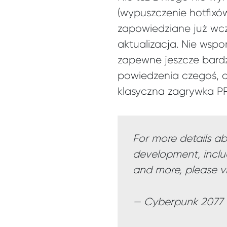
(wypuszczenie hotfixó
zapowiedziane już wcz
aktualizacja. Nie wsp
zapewne jeszcze bardz
powiedzenia czegoś, c
klasyczna zagrywka PR
For more details a
development, inclu
and more, please vi
— Cyberpunk 2077