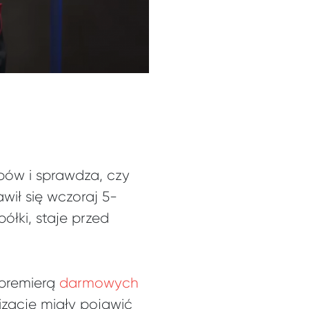
pów i sprawdza, czy
wił się wczoraj 5-
ółki, staje przed
 premierą
darmowych
izacje miały pojawić