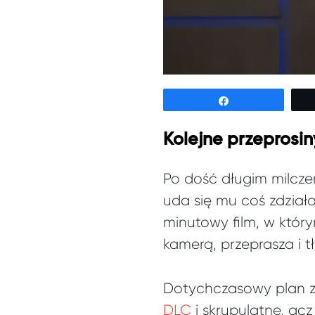
Udostępnij
Kolejne przeprosin
Po dość długim milcze
uda się mu coś zdział
minutowy film, w którym
kamerą, przeprasza i t
Dotychczasowy plan z
DLC
i skrupulatne, ac