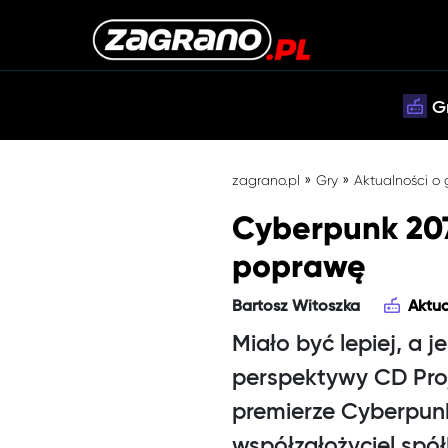
G
»
»
zagrano.pl
Gry
Aktualności o
Cyberpunk 207
poprawę
Bartosz Witoszka
Aktua
Miało być lepiej, a
perspektywy CD Proj
premierze Cyberpunk
współzałożyciel spółk