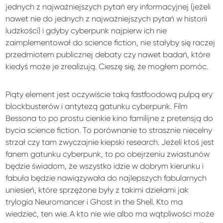
jednych z najważniejszych pytań ery informacyjnej (jeżeli
nawet nie do jednych z najważniejszych pytań w historii
ludzkości) i gdyby cyberpunk najpierw ich nie
zaimplementował do science fiction, nie stałyby się raczej
przedmiotem publicznej debaty czy nawet badań, które
kiedyś może je zrealizują. Cieszę się, że mogłem pomóc.
Piąty element jest oczywiście taką fastfoodową pulpą ery
blockbusterów i antytezą gatunku cyberpunk. Film
Bessona to po prostu cienkie kino familijne z pretensją do
bycia science fiction. To porównanie to strasznie niecelny
strzał czy tam zwyczajnie kiepski research. Jeżeli ktoś jest
fanem gatunku cyberpunk, to po obejrzeniu zwiastunów
będzie świadom, że wszystko idzie w dobrym kierunku i
fabuła będzie nawiązywała do najlepszych fabularnych
uniesień, które sprzężone były z takimi dziełami jak
trylogia Neuromancer i Ghost in the Shell. Kto ma
wiedzieć, ten wie. A kto nie wie albo ma wątpliwości może