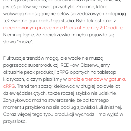
jesteś gotów się nawet przychylić. Zmienne, które
wpływają na osiągnięcie celów sprzedażowych zatapiają
też świetne gry i zadłużają studia. Było tak ostatnio z
recenzowanym przeze mnie Pillars of Eternity 2: Deadfire
.
Niemniej fajnie, że zacietrzewka minęła i pojawiło się
słowo “może”.
Fluktuacje trendów mogą, ale wcale nie muszą
pogrzebać superprodukcji RED-ów. Obserwujemy
aktualnie peak produkcji cRPG opartych na tabletop
klasykach, o czym pisaliśmy w
analizie trendów w gatunku
cRPG
. Trend ten zaczął kiełkować w drugiej połowie lat
dziewięćdziesiątych, także raczej szybko nie ucieknie.
Zaryzykować można stwierdzenie, że od tamtego
momentu przybiera na sile podług zjawiska kuli śnieżnej.
Coraz więcej tego typu produkcji wychodzi i ma wyjść w
przyszłości.