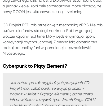
odgrzewanego dziś na ostro DOOM-a? Sztampa w opór,
a jednak klepie i robi cele sprzedażowe. Może dlatego, że
nowy DOOM jest ultranowoczesną strzelanką.
CD Projekt RED robi strzelankę z mechaniką cRPG. Nie robi
turówki dla fanów strategii na zimno. Robi w gorącej
wodzie kąpany real time, który będzie wymagał sporo
koordynacji psychoruchowej. Z pewnością docenią ten
rodzaj adrenaliny fani wspomnianej zręcznościówki
Miyazakiego.
Cyberpunk to Piąty Element?
Jak zatem po tak oryginalnych pozycjach CD
Projekt ma rozbić bank, serwując graczom
podróż w świat z Piątego elementu, gdzie czeka
ich powtórka z rozrywek typu Watch Dogs, GTA V
i The Elder Scrolls V: Skyrim? Czy jesienią, gdy