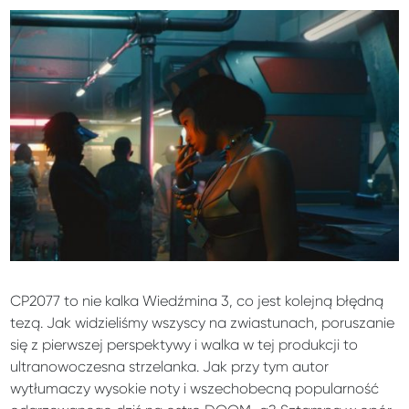
CP2077 to nie kalka Wiedźmina 3, co jest kolejną błędną
tezą. Jak widzieliśmy wszyscy na zwiastunach, poruszanie
się z pierwszej perspektywy i walka w tej produkcji to
ultranowoczesna strzelanka. Jak przy tym autor
wytłumaczy wysokie noty i wszechobecną popularność