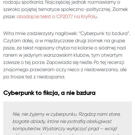
rodzaju spotkania. Najczęściej jednak rozmawiamy o
szeroko pojętej tematyce społeczno-politycznej. Ziomek
pisze:
obadajcie tekst o CP2077 na KryPolu
.
Wita mnie zadzierzysty nagłówek: “Cyberpunk to bzdura”.
Czytam dalej, a w międzyczasie drugi ziomek na grupie
pisze, że tekst napisany chyba na kolanie o siódmej nad
ranem w jedynym warszawskim klubów, tym otwartym
zawsze o tej porze. Zapowiada się nieźle. Po tej recenzji
znajomego przecieram oczy nieco z niedowierzania, ale
po trosze też z niedospania.
Cyberpunk to fikcja, a nie bzdura
Nie, nie żyjemy w cyberpunku. Rządzą nami stare,
bogate dziady, które nie potrafią obsługiwać
komputerów. Wystarczy wyłączyć prąd – wciąż