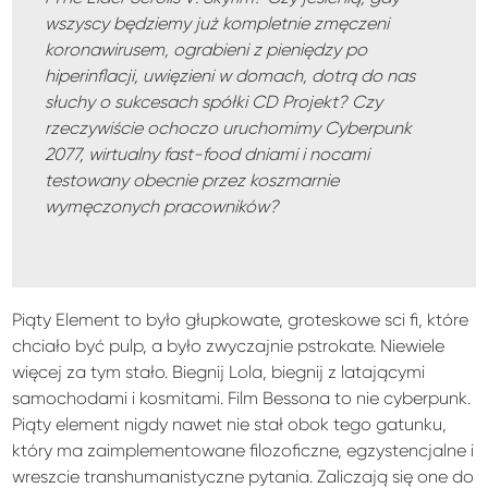
wszyscy będziemy już kompletnie zmęczeni
koronawirusem, ograbieni z pieniędzy po
hiperinflacji, uwięzieni w domach, dotrą do nas
słuchy o sukcesach spółki CD Projekt? Czy
rzeczywiście ochoczo uruchomimy Cyberpunk
2077, wirtualny fast-food dniami i nocami
testowany obecnie przez koszmarnie
wymęczonych pracowników?
Piąty Element to było głupkowate, groteskowe sci fi, które
chciało być pulp, a było zwyczajnie pstrokate. Niewiele
więcej za tym stało. Biegnij Lola, biegnij z latającymi
samochodami i kosmitami. Film Bessona to nie cyberpunk.
Piąty element nigdy nawet nie stał obok tego gatunku,
który ma zaimplementowane filozoficzne, egzystencjalne i
wreszcie transhumanistyczne pytania. Zaliczają się one do