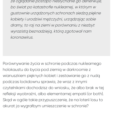
że oglądanie postapo niesłychanie go denerwuje,
bo świat po katastrofie nuklearnej, w którym w
gustownie urządzonych schronach siedzą piękne
kobiety i urodziwi mężczyźni, urządzając sobie
dramy, to raj na ziemi w porównaniu z niezbyt
wyrazistą beznadzieją, którą zgotował nam
koronawirus.
Porównywanie życia w schronie podczas nuklearnego
holokaustu do bycia pod ziemią w darkroomie z
wianuszkiem pięknych kobiet i zestawianie go z nudą
podczas lockdownu sprawia, że wraz z innymi
czytelnikami dochodzisz do wniosku, że albo brak w tej
refleksji wyobraźni, albo elementarnej empatii (or both).
Skąd w ogóle takie przypuszczenie, że na loterii losu to
akurat ja wygrałbym umieszczenie w schronie?