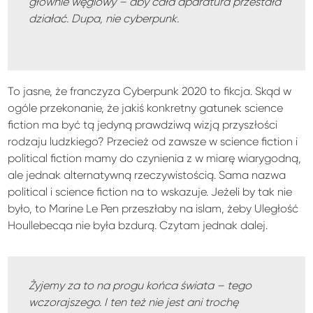
głównie węglowy – aby cała aparatura przestała
działać. Dupa, nie cyberpunk.
To jasne, że franczyza Cyberpunk 2020 to fikcja. Skąd w
ogóle przekonanie, że jakiś konkretny gatunek science
fiction ma być tą jedyną prawdziwą wizją przyszłości
rodzaju ludzkiego? Przecież od zawsze w science fiction i
political fiction mamy do czynienia z w miarę wiarygodną,
ale jednak alternatywną rzeczywistością. Sama nazwa
political i science fiction na to wskazuje. Jeżeli by tak nie
było, to Marine Le Pen przeszłaby na islam, żeby Uległość
Houllebecqa nie była bzdurą. Czytam jednak dalej.
Żyjemy za to na progu końca świata – tego
wczorajszego. I ten też nie jest ani trochę