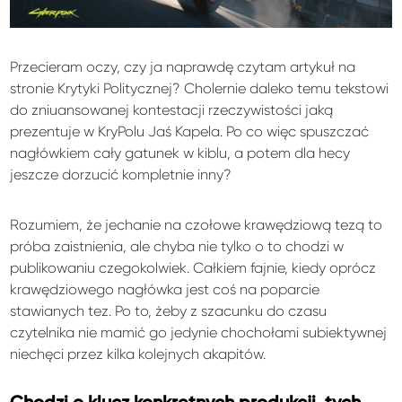
Przecieram oczy, czy ja naprawdę czytam artykuł na
stronie Krytyki Politycznej? Cholernie daleko temu tekstowi
do zniuansowanej kontestacji rzeczywistości jaką
prezentuje w KryPolu Jaś Kapela. Po co więc spuszczać
nagłówkiem cały gatunek w kiblu, a potem dla hecy
jeszcze dorzucić kompletnie inny?
Rozumiem, że jechanie na czołowe krawędziową tezą to
próba zaistnienia, ale chyba nie tylko o to chodzi w
publikowaniu czegokolwiek. Całkiem fajnie, kiedy oprócz
krawędziowego nagłówka jest coś na poparcie
stawianych tez. Po to, żeby z szacunku do czasu
czytelnika nie mamić go jedynie chochołami subiektywnej
niechęci przez kilka kolejnych akapitów.