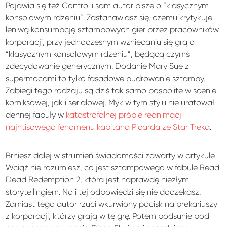
Pojawia się też Control i sam autor pisze o “klasycznym
konsolowym rdzeniu”. Zastanawiasz się, czemu krytykuje
leniwą konsumpcję sztampowych gier przez pracowników
korporacji, przy jednoczesnym wzniecaniu się grą o
“klasycznym konsolowym rdzeniu”, będącą czymś
zdecydowanie generycznym. Dodanie Mary Sue z
supermocami to tylko fasadowe pudrowanie sztampy.
Zabiegi tego rodzaju są dziś tak samo pospolite w scenie
komiksowej, jak i serialowej. Myk w tym stylu nie uratował
dennej fabuły w
katastrofalnej próbie reanimacji
najntisowego fenomenu kapitana Picarda ze Star Treka
.
Brniesz dalej w strumień świadomości zawarty w artykule.
Wciąż nie rozumiesz, co jest sztampowego w fabule Read
Dead Redemption 2, która jest naprawdę niezłym
storytellingiem. No i tej odpowiedzi się nie doczekasz.
Zamiast tego autor rzuci wkurwiony pocisk na prekariuszy
z korporacji, którzy grają w tę grę. Potem podsunie pod