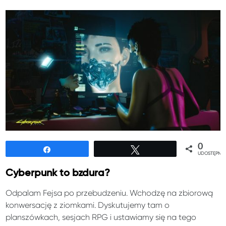
0
Udostępnij
Tweetuj
UDOSTĘPNIE
Cyberpunk to bzdura?
Odpalam Fejsa po przebudzeniu. Wchodzę na zbiorową
konwersację z ziomkami. Dyskutujemy tam o
planszówkach, sesjach RPG i ustawiamy się na tego