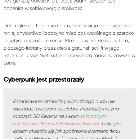
nos genezę powstania Disco Elysium i zasadniczo
docenisz w sobie swoją cierpliwość.
Dobrnąłeś do tego momentu, że narracja staje się coraz
mniej chybotliwa i zaczyna mieć coś wspólnego z szeroko
pojętym poczuciem sensu. Może dowiesz się od autora,
dlaczego lubiany przez ciebie gatunek sci-fi w jego
mniemaniu ssie. Nietzscheańska wiedza radosna zawsze w
cenie.
Cyberpunk jest przestarzały
Pompowanie atmosfery wirtualnego cudu nie
wychodzi twórcom na dobre. Przykłady można
mnożyć: 3D Realms ze swoim
tworzonym
rekordowo długo Duke Nukem Forever
, które po
latach ukazało się jak spóźniona premiera filmu
VHS, czy Midway z kolejnymi częściami Mortal