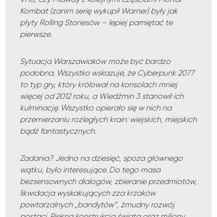
Kombat (zanim serię wykupił Warner) były jak
płyty Rolling Stonesów – lepiej pamiętać te
pierwsze.
Sytuacja Warszawiaków może być bardzo
podobna. Wszystko wskazuje, że Cyberpunk 2077
to typ gry, który królował na konsolach mniej
więcej od 2012 roku, a Wiedźmin 3 stanowił ich
kulminację. Wszystko opierało się w nich na
przemierzaniu rozległych krain: wiejskich, miejskich
bądź fantastycznych.
Zadania? Jedno na dziesięć, spoza głównego
wątku, było interesujące. Do tego masa
bezsensownych dialogów, zbieranie przedmiotów,
likwidacja wyskakujących zza krzaków
powtarzalnych „bandytów”, żmudny rozwój
postaci. Piękna konstrukcja świata oraz miliony