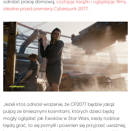
odrobić pracę domową,
czytając książki i oglądając filmy
idealne przed premierą Cyberpunk 2077
.
Jeżeli ktoś odniósł wrażenie, że CP2077 będzie jakąś
pulpą ze śmiesznymi kosmitami, których dzieci będą
mogły oglądać jak Ewoków w Star Wars, kiedy rodzice
będą grać, to się pomylił i powinien się przyjrzeć uważniej,