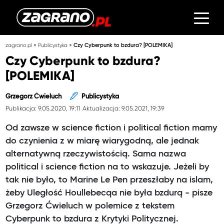
»
»
zagrano.pl
Publicystyka
Czy Cyberpunk to bzdura? [POLEMIKA]
Czy Cyberpunk to bzdura?
[POLEMIKA]
Grzegorz Ćwieluch
Publicystyka
Publikacja: 9.05.2020, 19:11
Aktualizacja: 9.05.2021, 19:39
Od zawsze w science fiction i political fiction mamy
do czynienia z w miarę wiarygodną, ale jednak
alternatywną rzeczywistością. Sama nazwa
political i science fiction na to wskazuje. Jeżeli by
tak nie było, to Marine Le Pen przeszłaby na islam,
żeby Uległość Houllebecqa nie była bzdurą - pisze
Grzegorz Ćwieluch w polemice z tekstem
Cyberpunk to bzdura z Krytyki Politycznej.