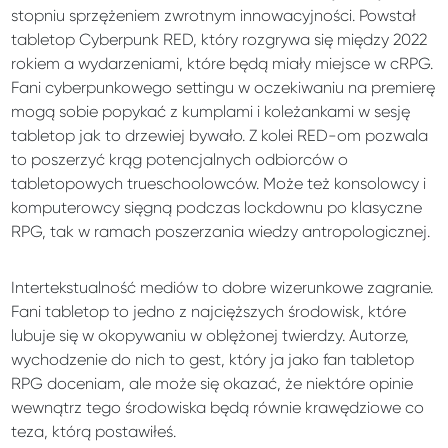
stopniu sprzężeniem zwrotnym innowacyjności. Powstał
tabletop Cyberpunk RED, który rozgrywa się między 2022
rokiem a wydarzeniami, które będą miały miejsce w cRPG.
Fani cyberpunkowego settingu w oczekiwaniu na premierę
mogą sobie popykać z kumplami i koleżankami w sesję
tabletop jak to drzewiej bywało. Z kolei RED-om pozwala
to poszerzyć krąg potencjalnych odbiorców o
tabletopowych trueschoolowców. Może też konsolowcy i
komputerowcy sięgną podczas lockdownu po klasyczne
RPG, tak w ramach poszerzania wiedzy antropologicznej.
Intertekstualność mediów to dobre wizerunkowe zagranie.
Fani tabletop to jedno z najcięższych środowisk, które
lubuje się w okopywaniu w oblężonej twierdzy. Autorze,
wychodzenie do nich to gest, który ja jako fan tabletop
RPG doceniam, ale może się okazać, że niektóre opinie
wewnątrz tego środowiska będą równie krawędziowe co
teza, którą postawiłeś.