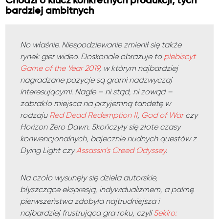
Chodzi o klucz konkretnych produkcji, tych
bardziej ambitnych
No właśnie. Niespodziewanie zmienił się także
rynek gier wideo. Doskonale obrazuje to
plebiscyt
Game of the Year 2019
, w którym najbardziej
nagradzane pozycje są grami nadzwyczaj
interesującymi. Nagle – ni stąd, ni zowąd –
zabrakło miejsca na przyjemną tandetę w
rodzaju
Red Dead Redemption II
,
God of War
czy
Horizon Zero Dawn. Skończyły się złote czasy
konwencjonalnych, bajecznie nudnych questów z
Dying Light czy
Assassin’s Creed Odyssey
.
Na czoło wysunęły się dzieła autorskie,
błyszczące ekspresją, indywidualizmem, a palmę
pierwszeństwa zdobyła najtrudniejsza i
najbardziej frustrująca gra roku, czyli
Sekiro: