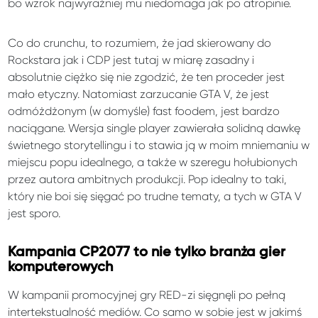
bo wzrok najwyraźniej mu niedomaga jak po atropinie.
Co do crunchu, to rozumiem, że jad skierowany do
Rockstara jak i CDP jest tutaj w miarę zasadny i
absolutnie ciężko się nie zgodzić, że ten proceder jest
mało etyczny. Natomiast zarzucanie GTA V, że jest
odmóżdżonym (w domyśle) fast foodem, jest bardzo
naciągane. Wersja single player zawierała solidną dawkę
świetnego storytellingu i to stawia ją w moim mniemaniu w
miejscu popu idealnego, a także w szeregu hołubionych
przez autora ambitnych produkcji. Pop idealny to taki,
który nie boi się sięgać po trudne tematy, a tych w GTA V
jest sporo.
Kampania CP2077 to nie tylko branża gier
komputerowych
W kampanii promocyjnej gry RED-zi sięgnęli po pełną
intertekstualność mediów. Co samo w sobie jest w jakimś