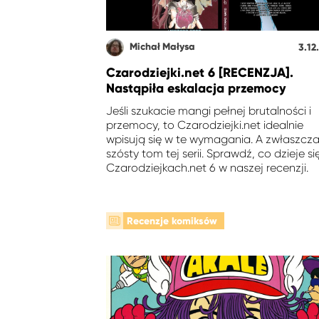
Michał Małysa
3.12
Czarodziejki.net 6 [RECENZJA].
Nastąpiła eskalacja przemocy
Jeśli szukacie mangi pełnej brutalności i
przemocy, to Czarodziejki.net idealnie
wpisują się w te wymagania. A zwłaszcz
szósty tom tej serii. Sprawdź, co dzieje si
Czarodziejkach.net 6 w naszej recenzji.
Recenzje komiksów