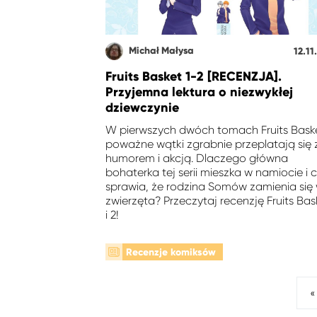
Michał Małysa
12.11
Fruits Basket 1-2 [RECENZJA].
Przyjemna lektura o niezwykłej
dziewczynie
W pierwszych dwóch tomach Fruits Bask
poważne wątki zgrabnie przeplatają się 
humorem i akcją. Dlaczego główna
bohaterka tej serii mieszka w namiocie i 
sprawia, że rodzina Somów zamienia się
zwierzęta? Przeczytaj recenzję Fruits Bas
i 2!
Recenzje komiksów
«