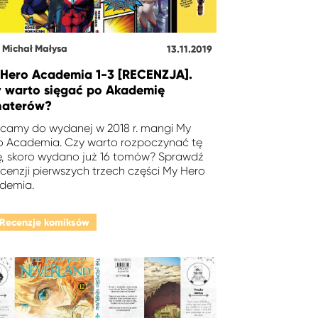
Michał Małysa
13.11.2019
Hero Academia 1-3 [RECENZJA].
 warto sięgać po Akademię
haterów?
camy do wydanej w 2018 r. mangi My
o Academia. Czy warto rozpoczynać tę
ię, skoro wydano już 16 tomów? Sprawdź
cenzji pierwszych trzech części My Hero
demia.
Recenzje komiksów