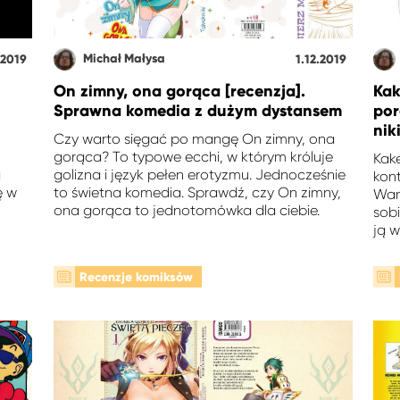
Michał Małysa
.2019
1.12.2019
On zimny, ona gorąca [recenzja].
Kak
Sprawna komedia z dużym dystansem
por
nik
Czy warto sięgać po mangę On zimny, ona
gorąca? To typowe ecchi, w którym króluje
Kake
a
golizna i język pełen erotyzmu. Jednocześnie
kon
ę w
to świetna komedia. Sprawdź, czy On zimny,
Wan
ona gorąca to jednotomówka dla ciebie.
sob
ją w
Recenzje komiksów