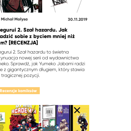
Michał Małysa
30.11.2019
egurui 2. Szał hazardu. Jak
adzić sobie z byciem mniej niż
im? [RECENZJA]
gurui 2. Szał hazardu to świetna
tynuacja nowej serii od wydawnictwa
eko. Sprawdź, jak Yumeko Jabami radzi
ie z gigantycznym długiem, który stawia
 tragicznej pozycji.
Recenzje komiksów