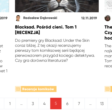
Radosław Dąbrowski
.2019
12.11.2019
Blacksad. Pośród cieni. Tom 1
The
[RECENZJA]
Czy
ho
Do premiery gry Blacksad: Under the Skin
coraz bliżej. Z tej okazji recenzujemy
et
The
pierwszy tom komiksowej serii będącej
z
najl
pierwowzorem przygód kociego detektywa.
man
Czy gra dorówna literaturze?
co
Tom
 w
rec
ket 1
Recenzje komiksów
…
5
…
1
3
4
6
7
13