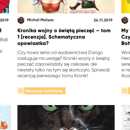
Michał Małysa
.2019
24.11.2019
1
Kronika wojny o świętą pieczęć – tom
My 
1 [recenzja]. Schematyczna
Czy
Ball.
opowiastka?
Bo
 W
Czy nowa seria od wydawnictwa Dango
Wra
zasługuje na uwagę? Kroniki wojny o świętą
Her
pieczęć zapowiadały się ciekawie, ale
ser
niestety tylko na tym się skończyło. Sprawdź
w re
recenzję pierwszego tomu Kronik!
Aca
Recenzje komiksów