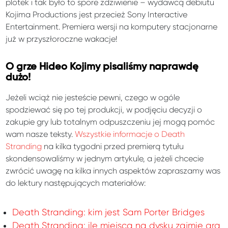
plotek i tak było to spore zdziwienie – wydawcą debiutu
Kojima Productions jest przecież Sony Interactive
Entertainment. Premiera wersji na komputery stacjonarne
już w przyszłoroczne wakacje!
O grze Hideo Kojimy pisaliśmy naprawdę
dużo!
Jeżeli wciąż nie jesteście pewni, czego w ogóle
spodziewać się po tej produkcji, w podjęciu decyzji o
zakupie gry lub totalnym odpuszczeniu jej mogą pomóc
wam nasze teksty.
Wszystkie informacje o Death
Stranding
na kilka tygodni przed premierą tytułu
skondensowaliśmy w jednym artykule, a jeżeli chcecie
zwrócić uwagę na kilka innych aspektów zapraszamy was
do lektury następujących materiałów:
Death Stranding: kim jest Sam Porter Bridges
Death Stranding: ile miejsca na dysku zajmie gra