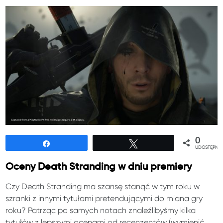
0
Udostępnij
Tweetuj
UDOSTĘPNIE
Oceny Death Stranding w dniu premiery
Czy Death Stranding ma szansę stanąć w tym roku w
szranki z innymi tytułami pretendującymi do miana gry
roku? Patrząc po samych notach znaleźlibyśmy kilka
tytułów z lepszymi ocenami od recenzentów (wymienić