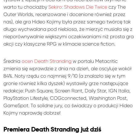
warto tu chociażby
Sekiro: Shadows Die Twice
czy The
Outer Worlds, recenzowane i docenione również przez
nas), ale gra Hideo Kojimy była przez samego twórcę tak
długo wychwalana pod niebiosa, że mierzyć musiała się z
nieporównywalnie większymi oczekiwaniami niż prosta gra
akcji czy klasyczne RPG w klimacie science fiction.
Średnia
ocen Death Stranding
w portalu Metacritic
zmienia się wprawdzie z dnia na dzień, ale oscyluje wokół
84%. Noty rzędu co najmniej 9/10 (a znalazło się w tym
gronie również kilka dyszek) wystawiły grze następujące
redakcje: Push Square, Screen Rant, Daily Star, IGN Italia,
PlayStation Lifestyle, COGconnected, Washington Post,
GameSpot. To solidne jury, co świadczy o produkcji Hideo
Kojimy naprawdę dobrze!
Premiera Death Stranding już dziś