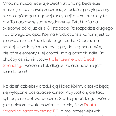
Choć na naszą recenzję Death Stranding będziecie
musieli jeszcze chwilę zaczekać, z radością przyłączamy
się do ogólnogamingowej ekscytacji dniem premiery tej
gry. To naprawdę spore wydarzenie! Tytuł trafia na
sklepowe półki już dziś, 8 listopada. Po rozpadzie długiego
i burzliwego związku Kojima Productions z Konami jest to
pierwsze niezależne dzieło tego studia. Chociaż na
spokojnie zaliczyć możemy tę grę do segmentu AAA,
niektóre elementy z jej otoczki mają posmak indie. Ot,
choćby ośmiominutowy
trailer premierowy Death
Stranding
. Tworzenie tak długich zwiastunów nie jest
standardem!
Na dzień dzisiejszy produkcją Hideo Kojimy cieszyć będą
się wyłącznie posiadacze konsoli PlayStation, ale taka
sytuacja nie potrwa wiecznie. Studio japońskiego twórcy
gier poinformowało bowiem ostatnio, że w
Death
Stranding zagramy też na PC
. Mimo wcześniejszych