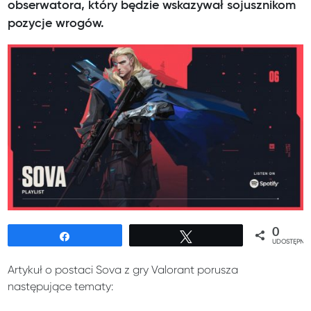
obserwatora, który będzie wskazywał sojusznikom
pozycje wrogów.
0
Udostępnij
Tweetuj
UDOSTĘPNIE
Artykuł o postaci Sova z gry Valorant porusza
następujące tematy: